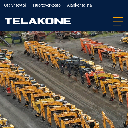
Ota yhteyttä
Huoltoverkosto
Ajankohtaista