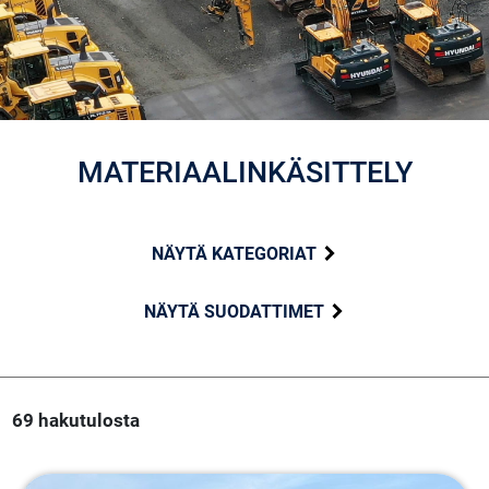
MATERIAALINKÄSITTELY
NÄYTÄ
KATEGORIAT
NÄYTÄ
SUODATTIMET
69 hakutulosta