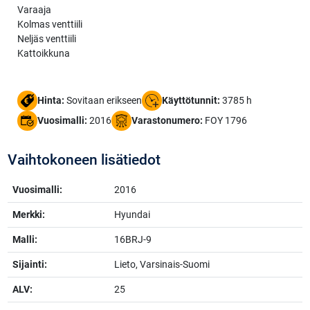
Varaaja
Kolmas venttiili
Neljäs venttiili
Kattoikkuna
Hinta:
Sovitaan erikseen
Käyttötunnit:
3785 h
Vuosimalli:
2016
Varastonumero:
FOY 1796
Vaihtokoneen lisätiedot
Vuosimalli:
2016
Merkki:
Hyundai
Malli:
16BRJ-9
Sijainti:
Lieto, Varsinais-Suomi
ALV:
25