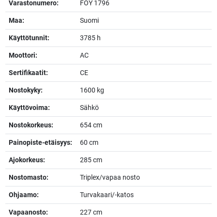
Varastonumero:
FOY 1796
Maa:
Suomi
Käyttötunnit:
3785 h
Moottori:
AC
Sertifikaatit:
CE
Nostokyky:
1600 kg
Käyttövoima:
Sähkö
Nostokorkeus:
654 cm
Painopiste-etäisyys:
60 cm
Ajokorkeus:
285 cm
Nostomasto:
Triplex/vapaa nosto
Ohjaamo:
Turvakaari/-katos
Vapaanosto:
227 cm