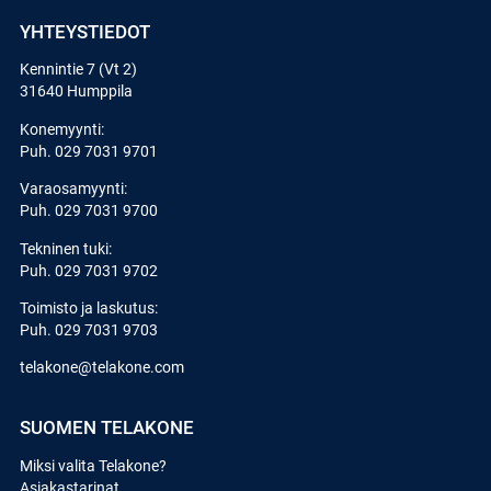
YHTEYSTIEDOT
Kennintie 7 (Vt 2)
31640 Humppila
Konemyynti:
Puh.
029 7031 9701
Varaosamyynti:
Puh.
029 7031 9700
Tekninen tuki:
Puh.
029 7031 9702
Toimisto ja laskutus:
Puh.
029 7031 9703
telakone@telakone.com
SUOMEN TELAKONE
Miksi valita Telakone?
Asiakastarinat