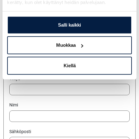
kerätty, kun olet käyttänyt heidän palvelujaan.
Kysy lisää myyjältämme:
Antti Nummela
Salli kaikki
+358 207 351 602
antti.nummela@finnsiirto.fi
Muokkaa
Jätä yhteydenottopyyntö
Kiellä
Yritys
Nimi
Sähköposti