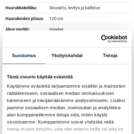
Haarukkakelkka:
Sivusiirto, levitys ja kallistus
Haarukoiden pituus:
120 cm
Akun merkki:
Hawker
Akun jännite:
48 v
Akkukapasiteetti:
420 ah
Suostumus
Yksityiskohdat
Tietoja
Akun vuosimalli:
2016
Varaajan valmistaja:
Enersys
Tämä sivusto käyttää evästeitä
Latausjännite:
48 v
Käytämme evästeitä tarjoamamme sisällön ja mainosten
räätälöimiseen, sosiaalisen median ominaisuuksien
Lisävarusteet:
Varaaja
tukemiseen ja kävijämäärämme analysoimiseen. Lisäksi
Kolmas venttiili
Neljäs venttiili
jaamme sosiaalisen median, mainosalan ja analytiikka-
Kattoikkuna
alan kumppaneillemme tietoja siitä, miten käytät
sivustoamme. Kumppanimme voivat yhdistää näitä
tietoja muihin tietoihin, joita olet antanut heille tai joita on