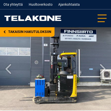
Ota yhteyttä
Huoltoverkosto
Ajankohtaista
TAKAISIN HAKUTULOKSIIN
Edellinen
Seur