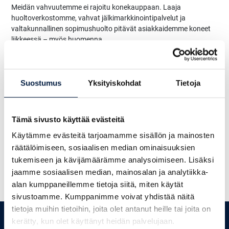
Meidän vahvuutemme ei rajoitu konekauppaan. Laaja
huoltoverkostomme, vahvat jälkimarkkinointipalvelut ja
valtakunnallinen sopimushuolto pitävät asiakkaidemme koneet
liikkeessä – myös huomenna.
Uskallamme väittää, että olemme Suomen monipuolisin konetalo.
Ota yhteyttä myyjiimme
– etsitään yhdessä ratkaisu, joka toimii
Suostumus
Yksityiskohdat
Tietoja
juuri sinun työssäsi.
Tämä sivusto käyttää evästeitä
AVAA TUOTEKUVASTO
Käytämme evästeitä tarjoamamme sisällön ja mainosten
räätälöimiseen, sosiaalisen median ominaisuuksien
tukemiseen ja kävijämäärämme analysoimiseen. Lisäksi
jaamme sosiaalisen median, mainosalan ja analytiikka-
alan kumppaneillemme tietoja siitä, miten käytät
sivustoamme. Kumppanimme voivat yhdistää näitä
tietoja muihin tietoihin, joita olet antanut heille tai joita on
YHTEYSTIEDOT
kerätty, kun olet käyttänyt heidän palvelujaan.