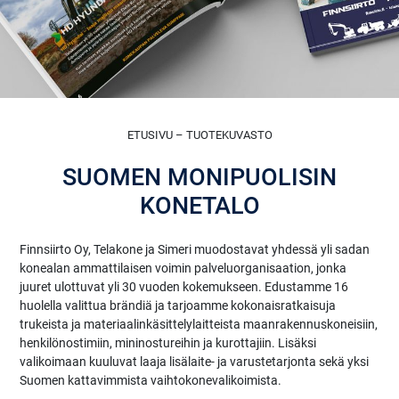
ETUSIVU – TUOTEKUVASTO
SUOMEN MONIPUOLISIN
KONETALO
Finnsiirto Oy, Telakone ja Simeri muodostavat yhdessä yli sadan
konealan ammattilaisen voimin palveluorganisaation, jonka
juuret ulottuvat yli 30 vuoden kokemukseen. Edustamme 16
huolella valittua brändiä ja tarjoamme kokonaisratkaisuja
trukeista ja materiaalinkäsittelylaitteista maanrakennuskoneisiin,
henkilönostimiin, mininostureihin ja kurottajiin. Lisäksi
valikoimaan kuuluvat laaja lisälaite- ja varustetarjonta sekä yksi
Suomen kattavimmista vaihtokonevalikoimista.