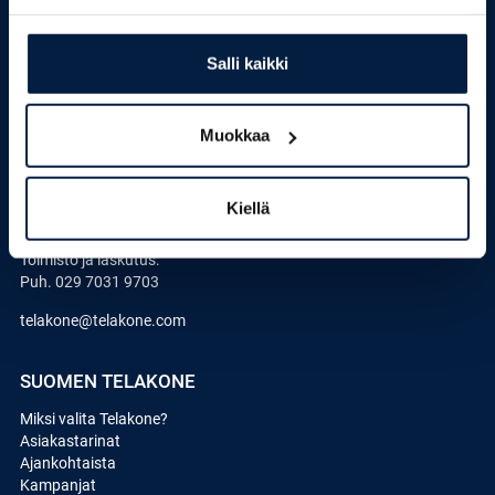
Kennintie 7 (Vt 2)
31640 Humppila
Salli kaikki
Konemyynti:
Puh.
029 7031 9701
Muokkaa
Varaosamyynti:
Puh.
029 7031 9700
Tekninen tuki:
Kiellä
Puh.
029 7031 9702
Toimisto ja laskutus:
Puh.
029 7031 9703
telakone@telakone.com
SUOMEN TELAKONE
Miksi valita Telakone?
Asiakastarinat
Ajankohtaista
Kampanjat