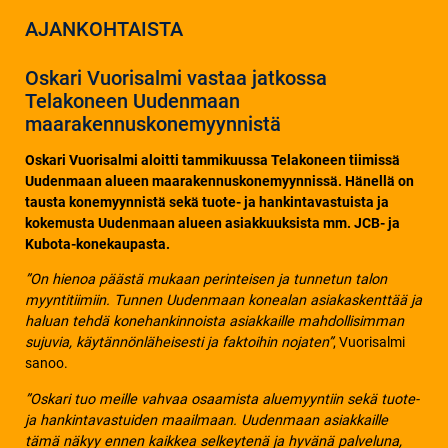
AJANKOHTAISTA
Oskari Vuorisalmi vastaa jatkossa
Telakoneen Uudenmaan
maarakennuskonemyynnistä
Oskari Vuorisalmi aloitti tammikuussa Telakoneen tiimissä
Uudenmaan alueen maarakennuskonemyynnissä. Hänellä on
tausta konemyynnistä sekä tuote- ja hankintavastuista ja
kokemusta Uudenmaan alueen asiakkuuksista mm. JCB- ja
Kubota-konekaupasta.
”On hienoa päästä mukaan perinteisen ja tunnetun talon
myyntitiimiin. Tunnen Uudenmaan konealan asiakaskenttää ja
haluan tehdä konehankinnoista asiakkaille mahdollisimman
sujuvia, käytännönläheisesti ja faktoihin nojaten”
, Vuorisalmi
sanoo.
”Oskari tuo meille vahvaa osaamista aluemyyntiin sekä tuote-
ja hankintavastuiden maailmaan. Uudenmaan asiakkaille
tämä näkyy ennen kaikkea selkeytenä ja hyvänä palveluna,