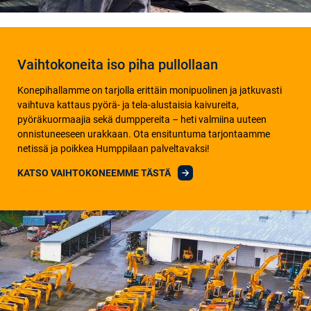
Vaihtokoneita iso piha pullollaan
Konepihallamme on tarjolla erittäin monipuolinen ja jatkuvasti
vaihtuva kattaus pyörä- ja tela-alustaisia kaivureita,
pyöräkuormaajia sekä dumppereita – heti valmiina uuteen
onnistuneeseen urakkaan. Ota ensituntuma tarjontaamme
netissä ja poikkea Humppilaan palveltavaksi!
KATSO VAIHTOKONEEMME TÄSTÄ