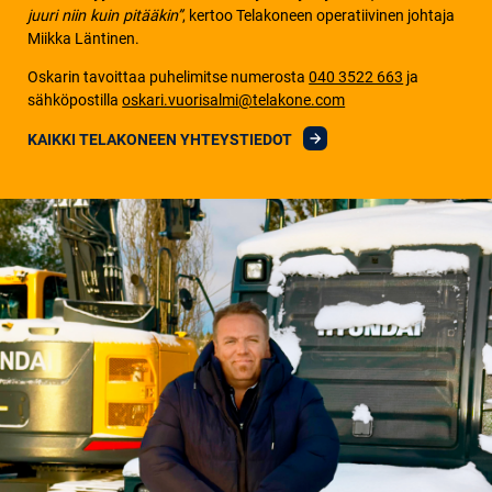
juuri niin kuin pitääkin”
, kertoo Telakoneen operatiivinen johtaja
Miikka Läntinen.
Oskarin tavoittaa puhelimitse numerosta
040 3522 663
ja
sähköpostilla
oskari.vuorisalmi@telakone.com
KAIKKI TELAKONEEN YHTEYSTIEDOT