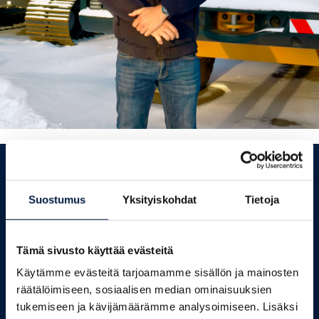
Pitkäjänteistä ja ripeäliikkeistä huolenpitoa
työkoneellesi
Suostumus
Yksityiskohdat
Tietoja
Kun kone tyssähtää työmaalle tai sen määräaikaishuolto
kutsuu, etsit laadukkaita varaosia tai kaipaat asiantuntevaa
Tämä sivusto käyttää evästeitä
opastusta saumattomaan yhteispeliin työkoneesi kanssa, me
telakonelaiset palvelemme. Tärkein päämäärämme on pitää
Käytämme evästeitä tarjoamamme sisällön ja mainosten
koneesi seisokkiajat minimissä ja varmistaa sen olevan aina
räätälöimiseen, sosiaalisen median ominaisuuksien
täydessä iskussa töihin!
tukemiseen ja kävijämäärämme analysoimiseen. Lisäksi