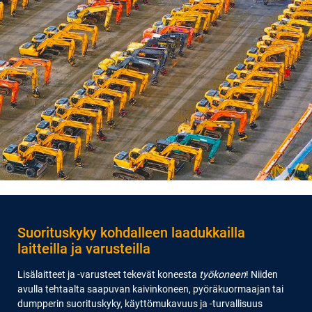
Suorituskyky kohdalleen laadukkailla
laitteilla ja varusteilla
Lisälaitteet ja -varusteet tekevät koneesta
työkoneen
! Niiden
avulla tehtaalta saapuvan kaivinkoneen, pyöräkuormaajan tai
dumpperin suorituskyky, käyttömukavuus ja -turvallisuus