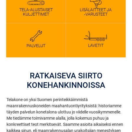
TELA-ALUSTAISET
LISÄLAITTEET JA
KULJETTIMET
‑VARUSTEET
LAVETIT
PALVELUT
RATKAISEVA SIIRTO
KONEHANKINNOISSA
Telakone on yksi Suomen perinteikkäimmistä
maanrakennuskoneiden maahantuontiyrityksistä: historiamme
täyden palvelun konetalona ulottuu jo viidelle vuosikymmenelle.
Me tiedämme toimivamme alalla, jolla kokemus puhuu ja
konkreettiset teot merkitsevät. Saamme asioita aikaiseksi ennen
kaikkea sinun, eli maanrakennusalan urakoitsijan menestyksen