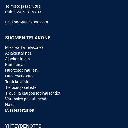
Toimisto ja laskutus:
Puh.
029 7031 9703
telakone@telakone.com
SUOMEN TELAKONE
Miksi valita Telakone?
Asiakastarinat
Ajankohtaista
Kampanjat
Huoltosopimukset
Huoltoverkosto
Tuotekuvasto
Tietosuojaseloste
Tilaus- ja kauppasopimusehdot
Varaosien palautusehdot
Haku
Evästeasetukset
YHTEYDENOTTO