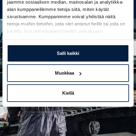
jaamme sosiaalisen median, mainosalan ja analytiikka-
KATSO KAIKKI PALVELUMME
alan kumppaneillemme tietoja siitä, miten käytät
sivustoamme. Kumppanimme voivat yhdistää näitä
tietoja muihin tietoihin, joita olet antanut heille tai joita on
kerätty, kun olet käyttänyt heidän palvelujaan.
Salli kaikki
Muokkaa
Kiellä