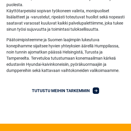
puolesta.
Käyttötarpeisiisi sopivan työkoneen valinta, monipuoliset
lisälaitteet ja -varustelut, ripeästi toteutuvat huollot sekä nopeasti
saatavat varaosat kuuluvat kaikki palvelupalettiimme, joka tukee
sinun työsi sujuvuutta ja toimintasi tuloksellisuutta.
Päätoimipisteemme ja Suomen laajimpiin lukeutuva
konepihamme sijaitsee hyvien yhteyksien äärellä Humppilassa,
noin tunnin ajomatkan päässä Helsingistä, Turusta ja
Tampereelta. Tervetuloa tutustumaan konemaailman kärkeä
edustaviin Hyundai-kaivinkoneisiin, pyöräkuormaajiin ja
dumppereihin sekä kattavaan vaihtokoneiden valikoimaamme.
TUTUSTU MEIHIN TARKEMMIN