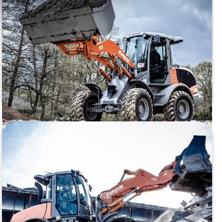
Paino:
6450 kg
Moottori:
Deutz TCD 3.6 L4 (80 kW)
Päästöluokka:
Stage V
Kaatokuorma:
5170/4565 kg
TUTUSTU
Pyöräkuormaaja Weycor AR560
Paino:
8250 kg
Moottori:
Deutz TCD 3.6 L4 (95 kW)
Päästöluokka:
Stage V
Kaatokuorma:
6490/5739 kg