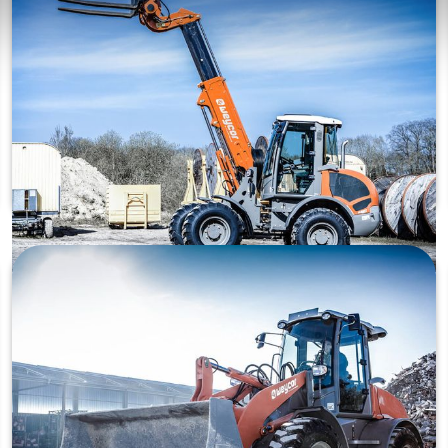
Paino:
6500 kg
Moottori:
Deutz TD 2.9 L4 (55,4 kW)
Päästöluokka:
Stage V
Kaatokuorma:
3627/3208 kg (2049/1812 kg)
TUTUSTU
Pyöräkuormaaja Weycor AR550
Paino:
8250 kg
Moottori:
Deutz TCD 3.6 L4 (85 kW)
Päästöluokka:
Stage V
Kaatokuorma:
6490/5739 kg