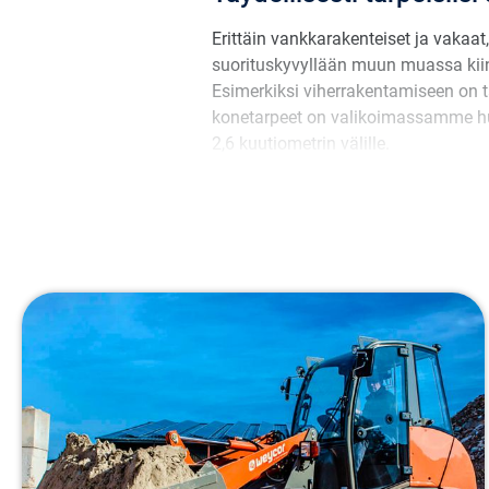
Erittäin vankkarakenteiset ja vakaa
suorituskyvyllään muun muassa kiin
Esimerkiksi viherrakentamiseen on 
konetarpeet on valikoimassamme hu
2,6 kuutiometrin välille.
Pyöräkuormaaja Weycor AR320
Paino:
2500 kg
Moottori:
Yanmar 3TNV 76 (18,9 kW)
Päästöluokka:
Stage V
Kaatokuorma:
1512/1336 kg