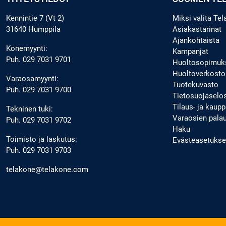
Kennintie 7 (Vt 2)
Miksi valita Te
31640 Humppila
Asiakastarinat
Ajankohtaista
Konemyynti:
Kampanjat
Puh.
029 7031 9701
Huoltosopimuk
Huoltoverkosto
Varaosamyynti:
Tuotekuvasto
Puh.
029 7031 9700
Tietosuojaselo
Tilaus- ja kau
Tekninen tuki:
Varaosien pala
Puh.
029 7031 9702
Haku
Toimisto ja laskutus:
Evästeasetukse
Puh.
029 7031 9703
telakone@telakone.com