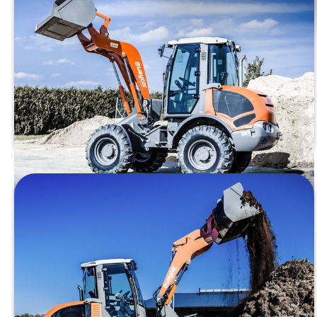
Paino:
6600 kg
Moottori:
Deutz TD 2.9 L4 (55,4 kW)
Päästöluokka:
Stage V
Kaatokuorma:
3550/3100 kg
TUTUSTU
Pyöräkuormaaja Weycor AR530
Paino:
7050 kg
Moottori:
Deutz TCD 3.6 L4 (80 kW)
Päästöluokka:
Stage V
Kaatokuorma:
5577/4948 kg