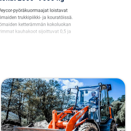
 Weycor-pyöräkuormaajat loistavat
aiden trukkipiikki- ja kouratöissä.
ietyömaiden ketterämmän kokoluokan
mmat kauhakoot sijoittuvat 0,5 ja
Pyöräkuormaaja Weycor AR400
Paino:
4550 kg
Moottori:
Yanmar 4TNV86CHT (46 kW)
Päästöluokka:
Stage V
Kaatokuorma:
3550/3100 kg