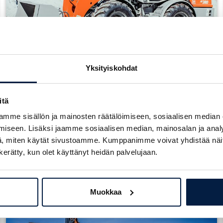
TUTUSTU
Yksityiskohdat
Pyöräkuormaaja Weycor AR440
Paino:
5400 kg
itä
Moottori:
Deutz TD 2.9 L4 (55,4 kW)
mme sisällön ja mainosten räätälöimiseen, sosiaalisen median
Päästöluokka:
Stage V
iseen. Lisäksi jaamme sosiaalisen median, mainosalan ja analy
, miten käytät sivustoamme. Kumppanimme voivat yhdistää näitä t
Kaatokuorma:
4490/3990 kg
n kerätty, kun olet käyttänyt heidän palvelujaan.
TUTUSTU
Muokkaa
Pyöräkuormaaja Weycor AR480T