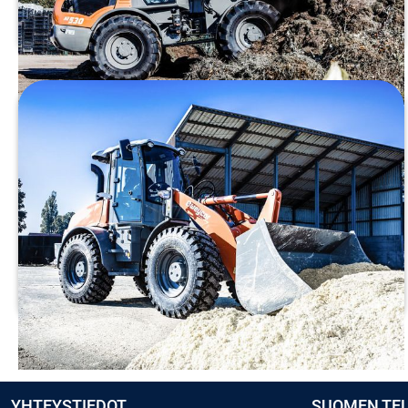
TUTUSTU
Pyöräkuormaaja Weycor AR580
Paino:
9700 kg
Moottori:
Deutz TCD 3.6 L4 (100 kW)
Päästöluokka:
Stage V
Kaatokuorma:
7573/6706 kg
TUTUSTU
YHTEYSTIEDOT
SUOMEN TE