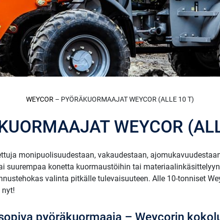
WEYCOR
– PYÖRÄKUORMAAJAT WEYCOR (ALLE 10 T)
KUORMAAJAT WEYCOR (ALLE
ttuja monipuolisuudestaan, vakaudestaan, ajomukavuudestaan 
 tai suurempaa konetta kuormaustöihin tai materiaalinkäsittely
nnustehokas valinta pitkälle tulevaisuuteen. Alle 10-tonniset
 nyt!
isi sopiva pyöräkuormaaja – Weycorin kok