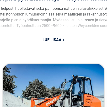
t, helposti huollettavat sekä painoonsa nähden sulavaliikkeiset
teistönhoidon lumiurakoinnissa sekä maatilojen ja rakennustyöm
tarjolla pieniä pyöräkuormaajia. Myös teollisuuslaitosten ja t
omioitu. Työpainoltaan 2500–9600-kiloisten Weycoreiden suuri
LUE LISÄÄ +
Pyöräkuormaaja Weycor AR380
Paino:
3500 kg
Moottori:
Kubota D1803 CR-T (37 kW)
Päästöluokka:
Stage V
Kaatokuorma:
1512/1336 kg