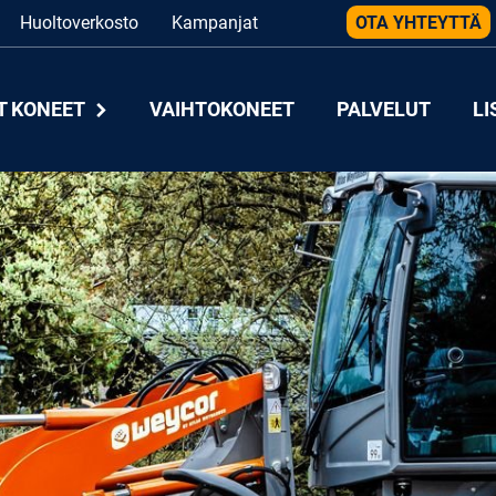
Huoltoverkosto
Kampanjat
OTA YHTEYTTÄ
T KONEET
VAIHTOKONEET
PALVELUT
LI