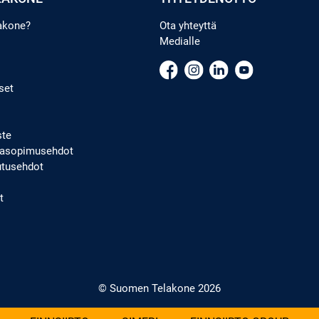
lakone?
Ota yhteyttä
Medialle
set
ste
ppasopimusehdot
utusehdot
t
© Suomen Telakone 2026