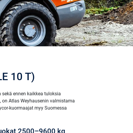
 10 T)
sekä ennen kaikkea tuloksia
yn, on Atlas Weyhausenin valmistama
 Weycor-kuormaajat myy Suomessa
oluokat 2500–9600 kg