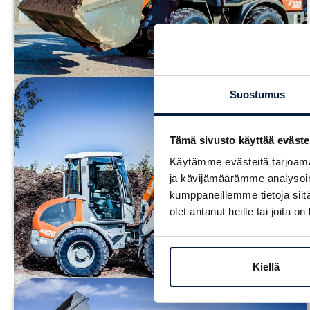
TUTUSTU
Suostumus
Pyöräkuormaaja Weycor AR420
Paino:
5300 kg
Tämä sivusto käyttää eväste
Moottori:
Deutz TD 2.9 L4 (55,4 kW)
Käytämme evästeitä tarjoama
Päästöluokka:
Stage V
ja kävijämäärämme analysoim
kumppaneillemme tietoja siitä
Kaatokuorma:
4018/3548 kg
olet antanut heille tai joita o
TUTUSTU
Kiellä
Pyöräkuormaaja Weycor AR480S