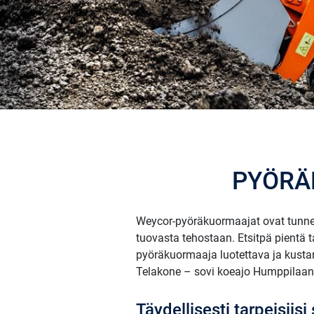
PYÖRÄ
Weycor-pyöräkuormaajat ovat tunne
tuovasta tehostaan. Etsitpä pientä
pyöräkuormaaja luotettava ja kusta
Telakone – sovi koeajo Humppilaan
Täydellisesti tarpeisi