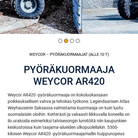
WEYCOR
–
PYÖRÄKUORMAAJAT (ALLE 10 T)
PYÖRÄKUORMAAJA
WEYCOR AR420
Weycor AR420 -pyöräkuormaaja on kokoluokassaan
poikkeuksellisen vahva ja tehokas työkone. Legendaarisen Atlas
Weyhausenin Saksassa valmistama kuormaaja on kuin luotu
suomalaisiin oloihin. Ketterästi ja vakaasti liikkuvalla koneella on
ilo urakoida esimerkiksi talvisesongin lumitöitä niin kaupunkien
keskustoissa kuin taajama-alueiden ulkopuolellakin. 5300-
kiloisen Weycor AR420 -pyöräkuormaajamallin huippunopeus