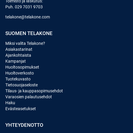
Toimisto ja laskutus:
Puh.
029 7031 9703
telakone@telakone.com
SUOMEN TELAKONE
Miksi valita Telakone?
Asiakastarinat
Ajankohtaista
Kampanjat
Huoltosopimukset
Huoltoverkosto
Tuotekuvasto
Tietosuojaseloste
Tilaus- ja kauppasopimusehdot
Varaosien palautusehdot
Haku
Evästeasetukset
YHTEYDENOTTO