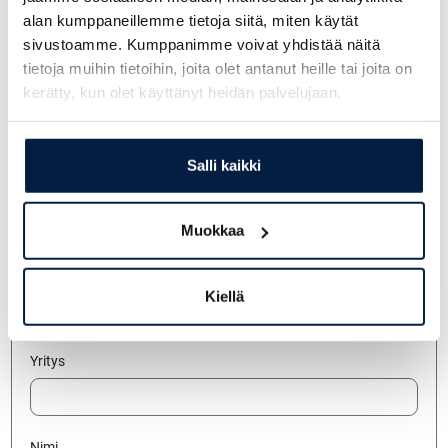
alan kumppaneillemme tietoja siitä, miten käytät
sivustoamme. Kumppanimme voivat yhdistää näitä
tietoja muihin tietoihin, joita olet antanut heille tai joita on
kerätty, kun olet käyttänyt heidän palvelujaan.
Salli kaikki
Muokkaa
Kiellä
Jätä yhteydenottopyyntö
Yritys
Nimi