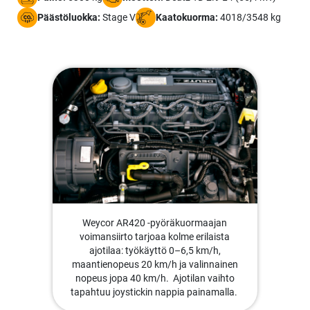
Päästöluokka:
Stage V
Kaatokuorma:
4018/3548 kg
Weycor AR420 -pyöräkuormaajan
voimansiirto tarjoaa kolme erilaista
ajotilaa: työkäyttö 0–6,5 km/h,
maantienopeus 20 km/h ja valinnainen
nopeus jopa 40 km/h. Ajotilan vaihto
tapahtuu joystickin nappia painamalla.