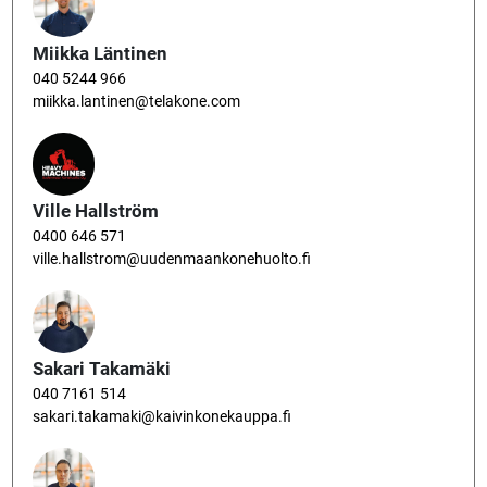
Miikka Läntinen
040 5244 966
miikka.lantinen@telakone.com
Ville Hallström
0400 646 571
ville.hallstrom@uudenmaankonehuolto.fi
Sakari Takamäki
040 7161 514
sakari.takamaki@kaivinkonekauppa.fi