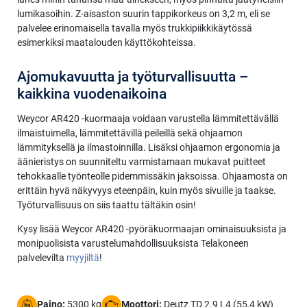
lumikasoihin. Z-aisaston suurin tappikorkeus on 3,2 m, eli se
palvelee erinomaisella tavalla myös trukkipiikkikäytössä
esimerkiksi maatalouden käyttökohteissa.
Ajomukavuutta ja työturvallisuutta –
kaikkina vuodenaikoina
Weycor AR420 -kuormaaja voidaan varustella lämmitettävällä
ilmaistuimella, lämmitettävillä peileillä sekä ohjaamon
lämmityksellä ja ilmastoinnilla. Lisäksi ohjaamon ergonomia ja
äänieristys on suunniteltu varmistamaan mukavat puitteet
tehokkaalle työnteolle pidemmissäkin jaksoissa. Ohjaamosta on
erittäin hyvä näkyvyys eteenpäin, kuin myös sivuille ja taakse.
Työturvallisuus on siis taattu tältäkin osin!
Kysy lisää Weycor AR420 -pyöräkuormaajan ominaisuuksista ja
monipuolisista varustelumahdollisuuksista Telakoneen
palvelevilta
myyjiltä
!
Paino:
5300 kg
Moottori:
Deutz TD 2.9 L4 (55,4 kW)