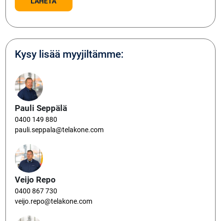
Kysy lisää myyjiltämme:
Pauli Seppälä
0400 149 880
pauli.seppala@telakone.com
Veijo Repo
0400 867 730
veijo.repo@telakone.com