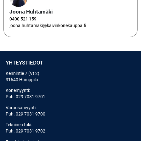
Joona Huhtamäki
0400 521 159
joona.huhtamaki@kaivinkonekauppa.fi
YHTEYSTIEDOT
Kennintie 7 (Vt 2)
31640 Humppila
Konemyynti:
Puh.
029 7031 9701
Varaosamyynti:
Puh.
029 7031 9700
Tekninen tuki:
Puh.
029 7031 9702