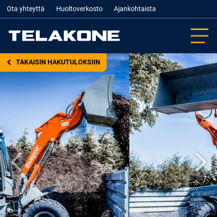
Ota yhteyttä
Huoltoverkosto
Ajankohtaista
TAKAISIN HAKUTULOKSIIN
Edellinen
Seur