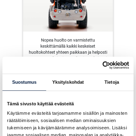
Nopea huolto on varmistettu
keskittämällä kaikki keskeiset
huoltokohteet yhteen paikkaan ja helposti
saavutettaviksi. Ei paneelien irrotuksia tai
muita aikaa vieviä työvaiheita.
Suostumus
Yksityiskohdat
Tietoja
LATAA ESITE
(PDF)
Tämä sivusto käyttää evästeitä
Käytämme evästeitä tarjoamamme sisällön ja mainosten
räätälöimiseen, sosiaalisen median ominaisuuksien
tukemiseen ja kävijämäärämme analysoimiseen. Lisäksi
jaamme sosiaalisen median, mainosalan ja analytiikka-