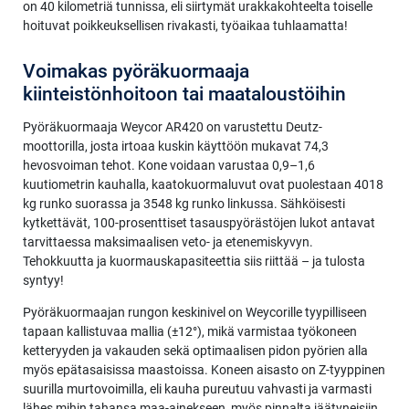
on 40 kilometriä tunnissa, eli siirtymät urakkakohteelta toiselle
hoituvat poikkeuksellisen rivakasti, työaikaa tuhlaamatta!
Voimakas pyöräkuormaaja
kiinteistönhoitoon tai maataloustöihin
Pyöräkuormaaja Weycor AR420 on varustettu Deutz-
moottorilla, josta irtoaa kuskin käyttöön mukavat 74,3
hevosvoiman tehot. Kone voidaan varustaa 0,9–1,6
kuutiometrin kauhalla, kaatokuormaluvut ovat puolestaan 4018
kg runko suorassa ja 3548 kg runko linkussa. Sähköisesti
kytkettävät, 100-prosenttiset tasauspyörästöjen lukot antavat
tarvittaessa maksimaalisen veto- ja etenemiskyvyn.
Tehokkuutta ja kuormauskapasiteettia siis riittää – ja tulosta
syntyy!
Pyöräkuormaajan rungon keskinivel on Weycorille tyypilliseen
tapaan kallistuvaa mallia (±12°), mikä varmistaa työkoneen
ketteryyden ja vakauden sekä optimaalisen pidon pyörien alla
myös epätasaisissa maastoissa. Koneen aisasto on Z-tyyppinen
suurilla murtovoimilla, eli kauha pureutuu vahvasti ja varmasti
lähes mihin tahansa maa-ainekseen, myös pinnalta jäätyneisiin