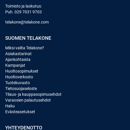
Toimisto ja laskutus:
Puh.
029 7031 9703
telakone@telakone.com
SUOMEN TELAKONE
Miksi valita Telakone?
Asiakastarinat
Ajankohtaista
Kampanjat
Huoltosopimukset
Huoltoverkosto
Tuotekuvasto
Tietosuojaseloste
Tilaus- ja kauppasopimusehdot
Varaosien palautusehdot
Haku
Evästeasetukset
YHTEYDENOTTO