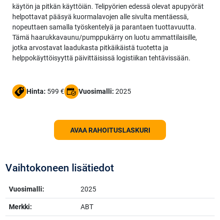
käytön ja pitkän käyttöiän. Telipyörien edessä olevat apupyörät
helpottavat pääsyä kuormalavojen alle sivulta mentäessä,
nopeuttaen samalla työskentelyä ja parantaen tuottavuutta.
Tämä haarukkavaunu/pumppukärry on luotu ammattilaisille,
jotka arvostavat laadukasta pitkäikäistä tuotetta ja
helppokäyttöisyyttä päivittäisissä logistiikan tehtävissään.
Hinta:
599 €
Vuosimalli:
2025
AVAA RAHOITUSLASKURI
Vaihtokoneen lisätiedot
Vuosimalli:
2025
Merkki:
ABT