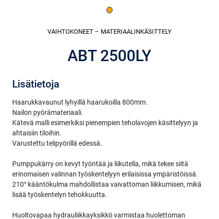
VAIHTOKONEET
–
MATERIAALINKÄSITTELY
ABT 2500LY
Lisätietoja
Haarukkavaunut lyhyillä haarukoilla 800mm.
Nailon pyörämateriaali.
Kätevä malli esimerkiksi pienempien teholavojen käsittelyyn ja
ahtaisiin tiloihin.
Varustettu telipyörillä edessä.
Pumppukärry on kevyt työntää ja liikutella, mikä tekee siitä
erinomaisen valinnan työskentelyyn erilaisissa ympäristöissä.
210° kääntökulma mahdollistaa vaivattoman liikkumisen, mikä
lisää työskentelyn tehokkuutta.
Huoltovapaa hydrauliikkayksikkö varmistaa huolettoman