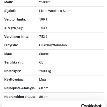
Malli:
2500LY
Sijainti:
Lieto, Varsinais-Suomi
Veroton hinta:
599 €
ALV (25,5%):
153 €
Verollinen hinta:
752 €
Erityistä:
Uusi/Käyttämätön
Maa:
Suomi
Sertifikaatit:
CE
Nostokyky:
2500 kg
Käyttövoima:
Muu
Painopiste-etäisyys:
60 cm
Haarukoiden pituus:
80 cm