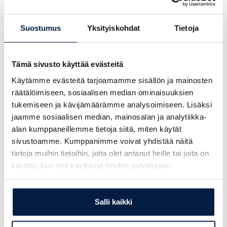
Kysy lisää myyjiltämme:
Suostumus
Yksityiskohdat
Tietoja
Teemu Kaulio
+358 45 270 8111
Tämä sivusto käyttää evästeitä
teemu.kaulio@finnsiirto.fi
Käytämme evästeitä tarjoamamme sisällön ja mainosten
Veli-Matti Heinonen
räätälöimiseen, sosiaalisen median ominaisuuksien
0400228532
tukemiseen ja kävijämäärämme analysoimiseen. Lisäksi
veli-matti.heinonen@finnsiirto.fi
jaamme sosiaalisen median, mainosalan ja analytiikka-
Peter Henriksson
alan kumppaneillemme tietoja siitä, miten käytät
+358 40 511 2165
sivustoamme. Kumppanimme voivat yhdistää näitä
peter.henriksson@finnsiirto.fi
tietoja muihin tietoihin, joita olet antanut heille tai joita on
kerätty, kun olet käyttänyt heidän palvelujaan.
Jätä yhteydenottopyyntö
Salli kaikki
Yritys