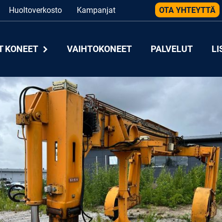
Huoltoverkosto
Kampanjat
OTA YHTEYTTÄ
T KONEET
VAIHTOKONEET
PALVELUT
LI