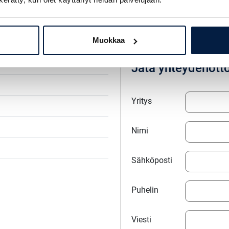
+358 207 351 602
antti.nummela@finnsiirto.f
Muokkaa
Jätä yhteydenott
Yritys
Nimi
Sähköposti
Puhelin
Viesti