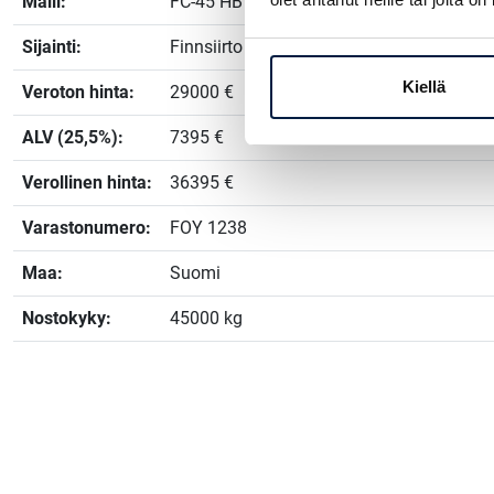
Malli:
FC-45 HB
Sijainti:
Finnsiirto Oy, Lieto
Kiellä
Veroton hinta:
29000 €
ALV (25,5%):
7395 €
Verollinen hinta:
36395 €
Varastonumero:
FOY 1238
Maa:
Suomi
Nostokyky:
45000 kg