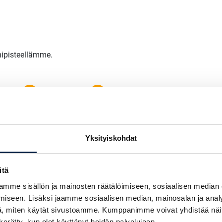
mipisteellämme.
Hinta:
29000 €
Varastonumero:
FOY 1238
AVAA RAHOITUSLASKURI
Yksityiskohdat
itä
Kysy lisää myyjil
mme sisällön ja mainosten räätälöimiseen, sosiaalisen median
iseen. Lisäksi jaamme sosiaalisen median, mainosalan ja analy
, miten käytät sivustoamme. Kumppanimme voivat yhdistää näitä t
Antti Nummela
n kerätty, kun olet käyttänyt heidän palvelujaan.