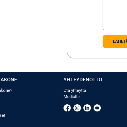
LAKONE
YHTEYDENOTTO
lakone?
Ota yhteyttä
Medialle
set