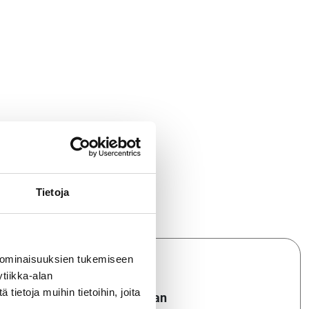
Tietoja
tämme:
 ominaisuuksien tukemiseen
tiikka-alan
ietoja muihin tietoihin, joita
Kalle Dahlman