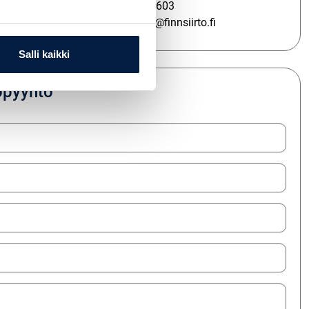
+358 207 351 603
i
kalle.dahlman@finnsiirto.fi
Salli kaikki
opyyntö