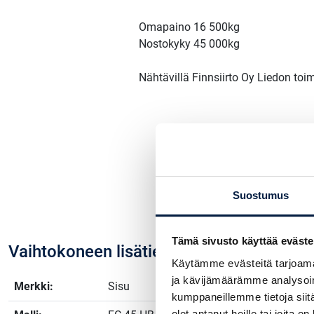
Omapaino 16 500kg
Nostokyky 45 000kg
Nähtävillä Finnsiirto Oy Liedon toi
Suostumus
Tämä sivusto käyttää eväste
Vaihtokoneen lisätiedot
Käytämme evästeitä tarjoama
ja kävijämäärämme analysoim
Merkki:
Sisu
kumppaneillemme tietoja siitä
olet antanut heille tai joita o