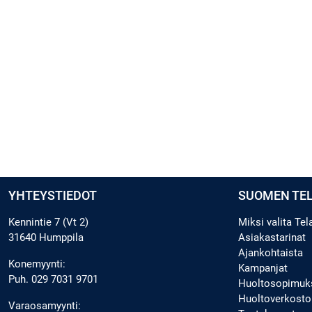
YHTEYSTIEDOT
SUOMEN TE
Kennintie 7 (Vt 2)
Miksi valita Te
31640 Humppila
Asiakastarinat
Ajankohtaista
Konemyynti:
Kampanjat
Puh.
029 7031 9701
Huoltosopimuk
Huoltoverkosto
Varaosamyynti: