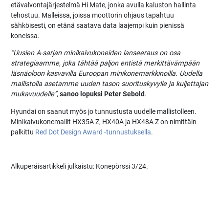
etävalvontajärjestelmä Hi Mate, jonka avulla kaluston hallinta
tehostuu. Malleissa, joissa moottorin ohjaus tapahtuu
sähköisesti, on etänä saatava data laajempi kuin pienissä
koneissa.
”Uusien A-sarjan minikaivukoneiden lanseeraus on osa
strategiaamme, joka tähtää paljon entistä merkittävämpään
läsnäoloon kasvavilla Euroopan minikonemarkkinoilla. Uudella
mallistolla asetamme uuden tason suorituskyvylle ja kuljettajan
mukavuudelle”
,
sanoo lopuksi Peter Sebold
.
Hyundai on saanut myös jo tunnustusta uudelle mallistolleen.
Minikaivukonemallit HX35A Z, HX40A ja HX48A Z on nimittäin
palkittu
Red Dot Design Award -tunnustuksella
.
Alkuperäisartikkeli julkaistu: Konepörssi 3/24.