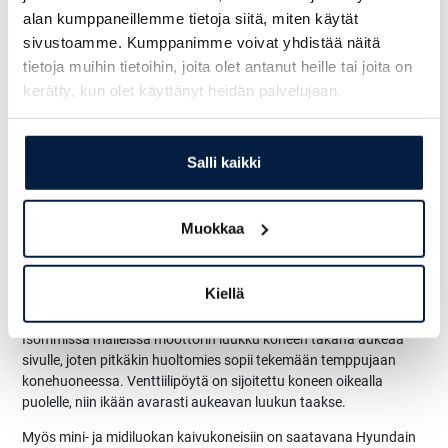
alan kumppaneillemme tietoja siitä, miten käytät
Voimansiirron kilpikonna/rusakko-alueen vaihto käy kätevästi
sivustoamme. Kumppanimme voivat yhdistää näitä
painonapilla
, mutta vastuksen kasvaessa esimerkiksi
tietoja muihin tietoihin, joita olet antanut heille tai joita on
puskulevytöissä automatiikka huolehtii myös nopeusalueen
kerätty, kun olet käyttänyt heidän palvelujaan.
tiputtamisesta. Yli neljän tonnin painoisissa kaivukoneissa on
uusittu kuormantunteva hydrauliikka ja muuttuvatilavuuksinen
pumppu. Kahdessa pienemmässä mallissa on tuplapumput.
Salli kaikki
Kubota ja Yanmar
Mekaanisesti ohjattava Kubota D 170 3 on moottorina mallissa
Muokkaa
HX35 ja siitä alaspäin, kun taas suurempien koneiden peltien
alla on sähköohjauksella varustettu Yanmar.
Stage V -
päästötaso alitetaan kaikissa nyt markkinoille tuoduissa
Kiellä
malleissa ilman erillisiä pakokaasujen jälkikäsittelylaitteita.
Isommissa malleissa moottorin luukku koneen takana aukeaa
sivulle, joten pitkäkin huoltomies sopii tekemään temppujaan
konehuoneessa. Venttiilipöytä on sijoitettu koneen oikealla
puolelle, niin ikään avarasti aukeavan luukun taakse.
Myös mini- ja midiluokan kaivukoneisiin on saatavana Hyundain