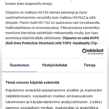
koneen koko laajennettu leveys.
Ohjaamo on mallissa HX19A hieman pienempi ja myös
vaatimattomammin varusteltu kuin mallissa HX35AZ ja siitä
ylöspäin. Pienin malli HX17AZ on saatavana vain turvakaarella.
Hallintalaitteissa on eroavaisuuksia. Pikkukoneissa esimerkiksi
moottorin kierroksia säädetään mekaanisella vivulla, kun taas
isommissa kääntörullalla sähköisesti.
Ohjaamo on sekä ROPS
(Roll-Over Protective Structure) että TOPS -hyväksytty (Tip-
Over Protective Structure).
Jälkimmäinen ei ole alle kuuden
tonnin painoisissa kaivukoneissa pakollinen.
Myös puskulevyn vipu on mekaaninen pienissä, kun se muissa on
Suostumus
Yksityiskohdat
Tietoja
toteutettu esiohjatun joystickin avulla. Tehdasasenteiset
kaivuvivut ovat 35:stä ylöspäin täsmälleen samat kuin isommissa
A-sarjan kaivukoneissa.
Kaikissa malleissa on viiden tuuman
Tämä sivusto käyttää evästeitä
kokoinen LCD-näyttö
, jota ohjataan napeilla, ei kosketuksella. Se
tarjoaa käyttöliittymän ja koneeseen liittyvän datan. Sen kautta
Käytämme evästeitä tarjoamamme sisällön ja mainosten
voidaan nyt myös säätää lisähydrauliikan tuotto työlaitteelle
räätälöimiseen, sosiaalisen median ominaisuuksien
sopivaksi. Varkaudenestojärjestelmän voi kuljettaja aktivoida
tukemiseen ja kävijämäärämme analysoimiseen. Lisäksi
itsevalitsemallaan koodilla. Ilmastointi on varusteena mallista 35
jaamme sosiaalisen median, mainosalan ja analytiikka-
ylöspäin.