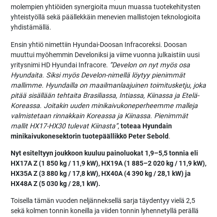
molempien yhtiöiden synergioita muun muassa tuotekehitysten
yhteistyöllä sekä päällekkäin menevien mallistojen teknologioita
yhdistämällä.
Ensin yhtiö nimettiin Hyundai-Doosan Infracoreksi. Doosan
muuttui myöhemmin Develoniksi ja viime vuonna julkaistiin uusi
yritysnimi HD Hyundai Infracore.
”Develon on nyt myös osa
Hyundaita. Siksi myös Develon-nimellä löytyy pienimmät
mallimme. Hyundailla on maailmanlaajuinen toimitusketju, joka
pitää sisällään tehtaita Brasiliassa, Intiassa, Kiinassa ja Etelä-
Koreassa. Joitakin uuden minikaivukoneperheemme malleja
valmistetaan rinnakkain Koreassa ja Kiinassa. Pienimmät
mallit HX17-HX30 tulevat Kiinasta”
,
toteaa Hyundain
minikaivukonesektorin tuotepäällikkö Peter Sebold
.
Nyt esiteltyyn joukkoon kuuluu painoluokat 1,9–5,5 tonnia eli
HX17A Z (1 850 kg / 11,9 kW), HX19A (1 885–2 020 kg / 11,9 kW),
HX35A Z (3 880 kg / 17,8 kW), HX40A (4 390 kg / 28,1 kW) ja
HX48A Z (5 030 kg / 28,1 kW).
Toisella tämän vuoden neljänneksellä sarja täydentyy vielä 2,5
sekä kolmen tonnin koneilla ja viiden tonnin lyhennetyllä perällä