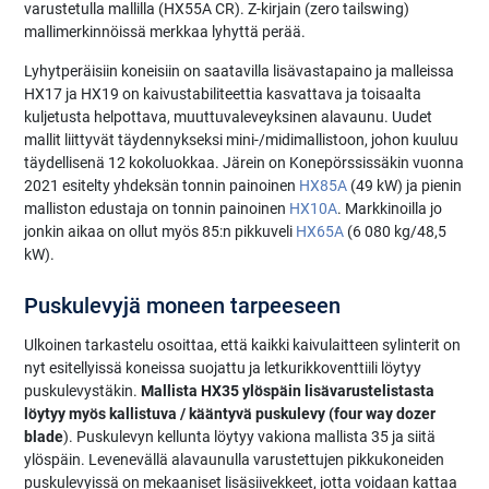
varustetulla mallilla (HX55A CR). Z-kirjain (zero tailswing)
mallimerkinnöissä merkkaa lyhyttä perää.
Lyhytperäisiin koneisiin on saatavilla lisävastapaino ja malleissa
HX17 ja HX19 on kaivustabiliteettia kasvattava ja toisaalta
kuljetusta helpottava, muuttuvaleveyksinen alavaunu. Uudet
mallit liittyvät täydennykseksi mini-/midimallistoon, johon kuuluu
täydellisenä 12 kokoluokkaa. Järein on Konepörssissäkin vuonna
2021 esitelty yhdeksän tonnin painoinen
HX85A
(49 kW) ja pienin
malliston edustaja on tonnin painoinen
HX10A
. Markkinoilla jo
jonkin aikaa on ollut myös 85:n pikkuveli
HX65A
(6 080 kg/48,5
kW).
Puskulevyjä moneen tarpeeseen
Ulkoinen tarkastelu osoittaa, että kaikki kaivulaitteen sylinterit on
nyt esitellyissä koneissa suojattu ja letkurikkoventtiili löytyy
puskulevystäkin.
Mallista HX35 ylöspäin lisävarustelistasta
löytyy myös kallistuva / kääntyvä puskulevy (four way dozer
blade
). Puskulevyn kellunta löytyy vakiona mallista 35 ja siitä
ylöspäin. Levenevällä alavaunulla varustettujen pikkukoneiden
puskulevyissä on mekaaniset lisäsiivekkeet, jotta voidaan kattaa