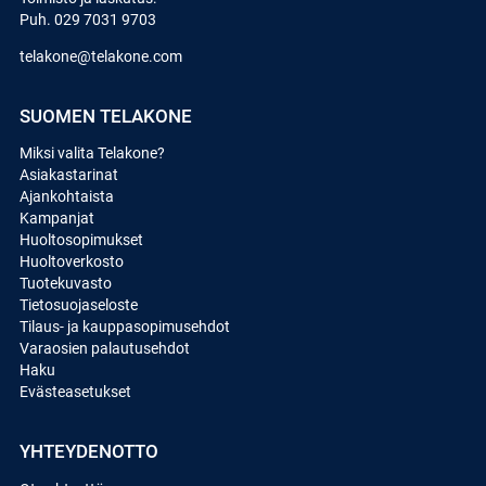
Puh.
029 7031 9703
telakone@telakone.com
SUOMEN TELAKONE
Miksi valita Telakone?
Asiakastarinat
Ajankohtaista
Kampanjat
Huoltosopimukset
Huoltoverkosto
Tuotekuvasto
Tietosuojaseloste
Tilaus- ja kauppasopimusehdot
Varaosien palautusehdot
Haku
Evästeasetukset
YHTEYDENOTTO