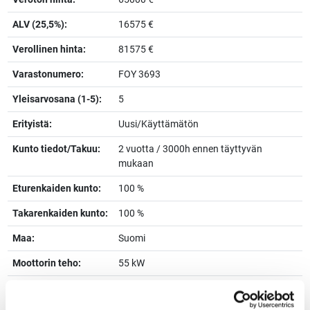
ALV (25,5%):
16575 €
Verollinen hinta:
81575 €
Varastonumero:
FOY 3693
Yleisarvosana (1-5):
5
Erityistä:
Uusi/Käyttämätön
Kunto tiedot/Takuu:
2 vuotta / 3000h ennen täyttyvän
mukaan
Eturenkaiden kunto:
100 %
Takarenkaiden kunto:
100 %
Maa:
Suomi
Moottorin teho:
55 kW
Moottorin valmistaja:
Hyundai