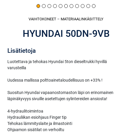
VAIHTOKONEET
–
MATERIAALINKÄSITTELY
HYUNDAI 50DN-9VB
Lisätietoja
Luotettava ja tehokas Hyundai 5ton dieseltrukki hyvillä
varusteilla
Uudessa mallissa polttoainetaloudellisuus on +33% !
Suositun Hyundai vapaanostomaston läpi on erinomainen
läpinäkyvyys sivuille asetettujen sylintereiden ansiosta!
4-hydraulitoimintoa
Hydrauliikan esiohjaus Finger tip
Tehokas lämmityslaite ja ilmastointi
Ohjaamon sisätilat on verhoiltu