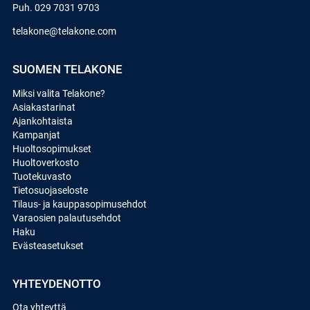
Puh.
029 7031 9703
telakone@telakone.com
SUOMEN TELAKONE
Miksi valita Telakone?
Asiakastarinat
Ajankohtaista
Kampanjat
Huoltosopimukset
Huoltoverkosto
Tuotekuvasto
Tietosuojaseloste
Tilaus- ja kauppasopimusehdot
Varaosien palautusehdot
Haku
Evästeasetukset
YHTEYDENOTTO
Ota yhteyttä