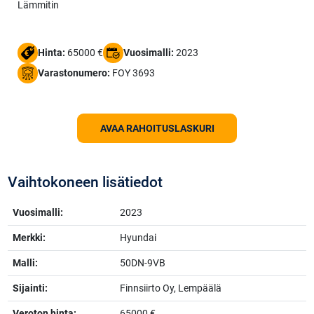
Lämmitin
Hinta:
65000 €
Vuosimalli:
2023
Varastonumero:
FOY 3693
AVAA RAHOITUSLASKURI
Vaihtokoneen lisätiedot
Vuosimalli:
2023
Merkki:
Hyundai
Malli:
50DN-9VB
Sijainti:
Finnsiirto Oy, Lempäälä
Veroton hinta:
65000 €