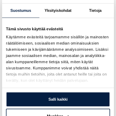
Vaihteisto:
Hyundai Core Motion
Suostumus
Yksityiskohdat
Tietoja
Moottori:
D4CC
Sertifikaatit:
CE
Tämä sivusto käyttää evästeitä
Nostokyky:
5000 kg
Käytämme evästeitä tarjoamamme sisällön ja mainosten
Nostokorkeus:
460 cm
räätälöimiseen, sosiaalisen median ominaisuuksien
Painopiste-etäisyys:
60 cm
tukemiseen ja kävijämäärämme analysoimiseen. Lisäksi
jaamme sosiaalisen median, mainosalan ja analytiikka-
Ajokorkeus:
238 cm
alan kumppaneillemme tietoja siitä, miten käytät
Nostomasto:
Triplex/vapaa nosto
sivustoamme. Kumppanimme voivat yhdistää näitä
tietoja muihin tietoihin, joita olet antanut heille tai joita on
Ohjaamo:
Umpihytti
kerätty, kun olet käyttänyt heidän palvelujaan.
Vapaanosto:
142 cm
Haarukkakelkka:
Sivusiirto ja levitys
Salli kaikki
Rengastyyppi:
Ilmakumi
Haarukoiden pituus:
120 cm