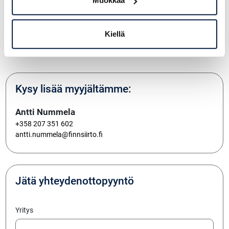
Muokkaa
Lisävarusteet:
Kolmas venttiili
Neljäs venttiili
Kiellä
Kattoikkuna
Lämmitin
Kysy lisää myyjältämme:
Antti Nummela
+358 207 351 602
antti.nummela@finnsiirto.fi
Jätä yhteydenottopyyntö
Yritys