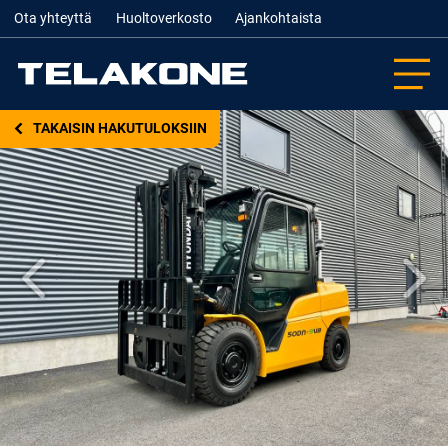
Ota yhteyttä
Huoltoverkosto
Ajankohtaista
TAKAISIN HAKUTULOKSIIN
Edellinen
Seur