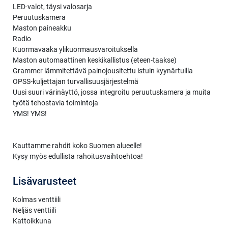
LED-valot, täysi valosarja
Peruutuskamera
Maston paineakku
Radio
Kuormavaaka ylikuormausvaroituksella
Maston automaattinen keskikallistus (eteen-taakse)
Grammer lämmitettävä painojousitettu istuin kyynärtuilla
OPSS-kuljettajan turvallisuusjärjestelmä
Uusi suuri värinäyttö, jossa integroitu peruutuskamera ja muita
työtä tehostavia toimintoja
YMS! YMS!
Kauttamme rahdit koko Suomen alueelle!
Kysy myös edullista rahoitusvaihtoehtoa!
Lisävarusteet
Kolmas venttiili
Neljäs venttiili
Kattoikkuna