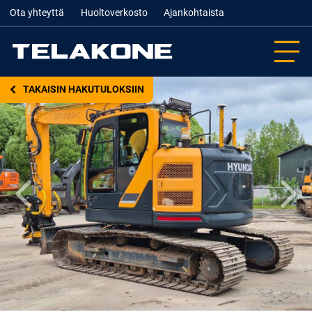
Ota yhteyttä
Huoltoverkosto
Ajankohtaista
TAKAISIN HAKUTULOKSIIN
Edellinen
Seur