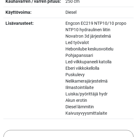
Kauhavarren / varren pituus:
250 cm
Käyttövoima:
Diesel
Lisävarusteet:
Engcon EC219 NTP10/10 propo
NTP10 hydraulinen liitin
Novatron 3d järjestelmä
Led työvalot
Hebonilube keskusvoitelu
Pohjapanssari
Led-vilkkupaneeli katolla
Eberi viikkokellolla
Puskulevy
Nelikamerajärjestelmä
Ilmastointilaite
Luiska/pyörittäjä hydr
Akun erotin
Diesel lämmitin
Kaivusyvyysmittalaite