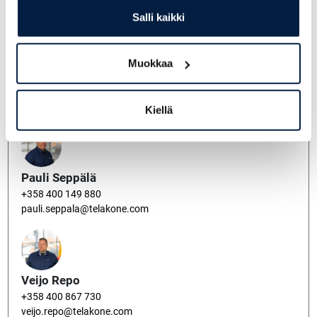
miikka.lantinen@telakone.com
Salli kaikki
Muokkaa
Pekka Heikkinen
+358 400 796 060
pekka.heikkinen@telakone.com
Kiellä
Pauli Seppälä
+358 400 149 880
pauli.seppala@telakone.com
Veijo Repo
+358 400 867 730
veijo.repo@telakone.com