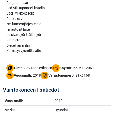
Pohjapanssari
Led-vilkkupaneeli katolla
Eberi viikkokellolla
Puskulevy
Nelikamerajärjestelmä
Ilmastointilaite
Luiska/pyörittäjä hydr
Akun erotin
Diesel lämmitin
Kaivusyvyysmittalaite
Hinta:
Sovitaan erikseen
Käyttötunnit:
10206 h
Vuosimalli:
2018
Varastonumero:
STK6168
Vaihtokoneen lisätiedot
Vuosimalli:
2018
Merkki:
Hyundai