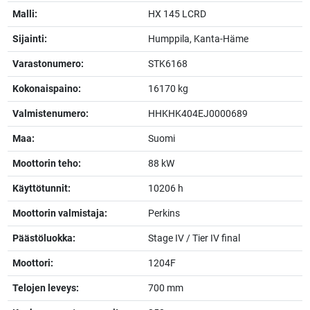
Malli:
HX 145 LCRD
Sijainti:
Humppila, Kanta-Häme
Varastonumero:
STK6168
Kokonaispaino:
16170 kg
Valmistenumero:
HHKHK404EJ0000689
Maa:
Suomi
Moottorin teho:
88 kW
Käyttötunnit:
10206 h
Moottorin valmistaja:
Perkins
Päästöluokka:
Stage IV / Tier IV final
Moottori:
1204F
Telojen leveys:
700 mm