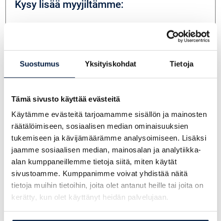
Kysy lisää myyjiltämme:
Telakone Myynti
Suostumus
Yksityiskohdat
Tietoja
+358 29 7031 9701
telakone@telakone.com
Tämä sivusto käyttää evästeitä
Käytämme evästeitä tarjoamamme sisällön ja mainosten
räätälöimiseen, sosiaalisen median ominaisuuksien
Oskari Vuorisalmi
tukemiseen ja kävijämäärämme analysoimiseen. Lisäksi
+358 403522663
jaamme sosiaalisen median, mainosalan ja analytiikka-
oskari.vuorisalmi@telakone.com
alan kumppaneillemme tietoja siitä, miten käytät
sivustoamme. Kumppanimme voivat yhdistää näitä
tietoja muihin tietoihin, joita olet antanut heille tai joita on
kerätty, kun olet käyttänyt heidän palvelujaan.
Miikka Läntinen
+358 405244966