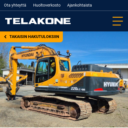
Ota yhteyttä
Huoltoverkosto
Ajankohtaista
TAKAISIN HAKUTULOKSIIN
Edellinen
Seur