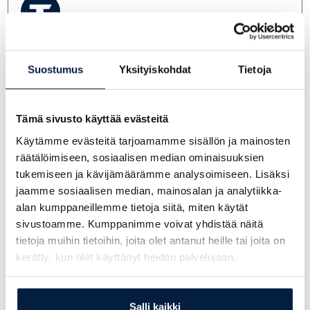
Telakone Myynti
+358 29 7031 9701
Suostumus
Yksityiskohdat
Tietoja
telakone@telakone.com
Tämä sivusto käyttää evästeitä
Käytämme evästeitä tarjoamamme sisällön ja mainosten
Miikka Läntinen
räätälöimiseen, sosiaalisen median ominaisuuksien
+358 405244966
tukemiseen ja kävijämäärämme analysoimiseen. Lisäksi
miikka.lantinen@telakone.com
jaamme sosiaalisen median, mainosalan ja analytiikka-
alan kumppaneillemme tietoja siitä, miten käytät
sivustoamme. Kumppanimme voivat yhdistää näitä
tietoja muihin tietoihin, joita olet antanut heille tai joita on
Veijo Repo
kerätty, kun olet käyttänyt heidän palvelujaan.
+358 400 867 730
veijo.repo@telakone.com
Salli kaikki