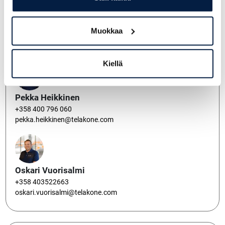
Pauli Seppälä
Muokkaa
+358 400 149 880
pauli.seppala@telakone.com
Kiellä
Pekka Heikkinen
+358 400 796 060
pekka.heikkinen@telakone.com
Oskari Vuorisalmi
+358 403522663
oskari.vuorisalmi@telakone.com