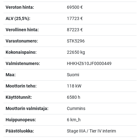
Veroton hinta:
69500 €
ALV (25,5%):
17723 €
Verollinen hinta:
87223 €
Varastonumero:
STK5296
Kokonaispaino:
22650 kg
Valmistenumero:
HHKHZ610JF0000449
Maa:
Suomi
Moottorin teho:
118 kW
Käyttötunnit:
6580 h
Moottorin valmistaja:
Cummins
Huippunopeus:
6 km_h
Päästöluokka:
Stage IIIA / Tier IV interim