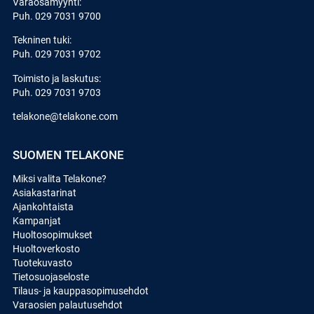
Varaosamyynti:
Puh.
029 7031 9700
Tekninen tuki:
Puh.
029 7031 9702
Toimisto ja laskutus:
Puh.
029 7031 9703
telakone@telakone.com
SUOMEN TELAKONE
Miksi valita Telakone?
Asiakastarinat
Ajankohtaista
Kampanjat
Huoltosopimukset
Huoltoverkosto
Tuotekuvasto
Tietosuojaseloste
Tilaus- ja kauppasopimusehdot
Varaosien palautusehdot