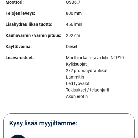
Moottori:
QSB6.7
Telojen leveys:
800 mm
Lisähydrauliikan tuotto:
456 lmin
Kauhavarren / varren pituus:
292 cm
Käyttövoima:
Diesel
Lisävarusteet:
Marttiini kallistava liitin NTP10
Kylkisuojat
2x2 propohydrauliikat
Lämmitin
Led työvalot
Tukisukset / telaohjurit
Akun erotin
Kysy lisää myyjiltämme: