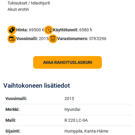
Tukisukset / telaohjurit
Akun erotin
Hinta:
69500 €
Käyttötunnit:
6580 h
Vuosimalli:
2015
Varastonumero:
STK5296
AVAA RAHOITUSLASKURI
Vaihtokoneen lisätiedot
Vuosimalli:
2015
Merkki:
Hyundai
Malli:
R 220 LC-9A
Sijainti:
Humppila, Kanta-Häme