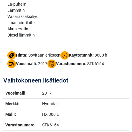
La-puhelin
Lämmitin
Vasara/saksihyd
Ilmastointilaite
Akun erotin
Diesel lämmitin
Hinta:
Sovitaan erikseen
Käyttötunnit:
8600 h
Vuosimalli:
2017
Varastonumero:
STK6164
Vaihtokoneen lisätiedot
Vuosimalli:
2017
Merkki:
Hyundai
Malli:
HX 300 L
Varastonumero:
STK6164