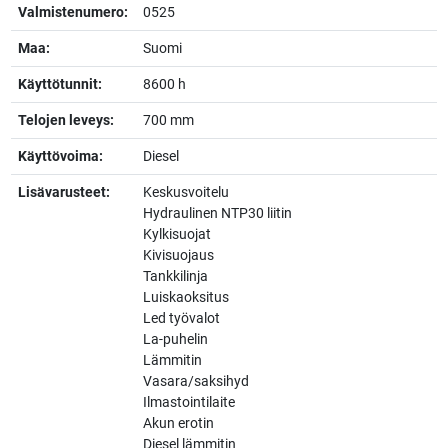
Valmistenumero:
0525
Maa:
Suomi
Käyttötunnit:
8600 h
Telojen leveys:
700 mm
Käyttövoima:
Diesel
Lisävarusteet:
Keskusvoitelu
Hydraulinen NTP30 liitin
Kylkisuojat
Kivisuojaus
Tankkilinja
Luiskaoksitus
Led työvalot
La-puhelin
Lämmitin
Vasara/saksihyd
Ilmastointilaite
Akun erotin
Diesel lämmitin