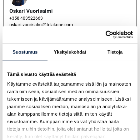
Oskari Vuorisalmi
+358 403522663
oskari.vuorisalmi@telakone.com
Suostumus
Yksityiskohdat
Tietoja
Veijo Repo
+358 400 867 730
veijo.repo@telakone.com
Tämä sivusto käyttää evästeitä
Käytämme evästeitä tarjoamamme sisällön ja mainosten
räätälöimiseen, sosiaalisen median ominaisuuksien
tukemiseen ja kävijämäärämme analysoimiseen. Lisäksi
Pekka Heikkinen
jaamme sosiaalisen median, mainosalan ja analytiikka-
+358 400 796 060
alan kumppaneillemme tietoja siitä, miten käytät
pekka.heikkinen@telakone.com
sivustoamme. Kumppanimme voivat yhdistää näitä
tietoja muihin tietoihin, joita olet antanut heille tai joita on
kerätty, kun olet käyttänyt heidän palvelujaan.