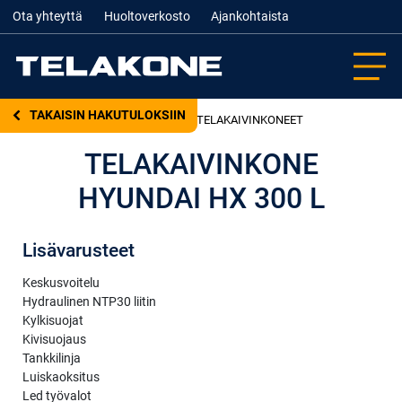
Ota yhteyttä
Huoltoverkosto
Ajankohtaista
TAKAISIN HAKUTULOKSIIN
VAIHTOKONEET
–
TELAKAIVINKONEET
TELAKAIVINKONE
HYUNDAI HX 300 L
Lisävarusteet
Keskusvoitelu
Hydraulinen NTP30 liitin
Kylkisuojat
Kivisuojaus
Tankkilinja
Luiskaoksitus
Led työvalot