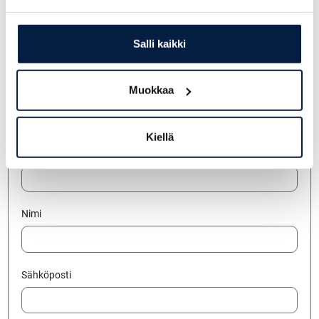
Pauli Seppälä
+358 400 149 880
Salli kaikki
pauli.seppala@telakone.com
Muokkaa
Jätä yhteydenottopyyntö
Kiellä
Yritys
Nimi
Sähköposti