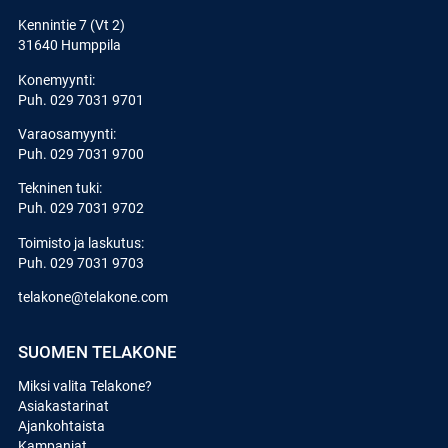
Kennintie 7 (Vt 2)
31640 Humppila
Konemyynti:
Puh.
029 7031 9701
Varaosamyynti:
Puh.
029 7031 9700
Tekninen tuki:
Puh.
029 7031 9702
Toimisto ja laskutus:
Puh.
029 7031 9703
telakone@telakone.com
SUOMEN TELAKONE
Miksi valita Telakone?
Asiakastarinat
Ajankohtaista
Kampanjat