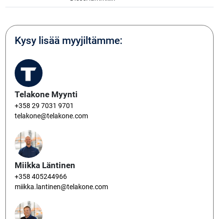
Kysy lisää myyjiltämme:
Telakone Myynti
+358 29 7031 9701
telakone@telakone.com
Miikka Läntinen
+358 405244966
miikka.lantinen@telakone.com