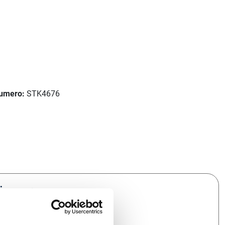
umero:
STK4676
tämme: