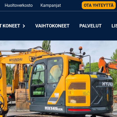
Huoltoverkosto
Kampanjat
OTA YHTEYTTÄ
T KONEET
VAIHTOKONEET
PALVELUT
LI