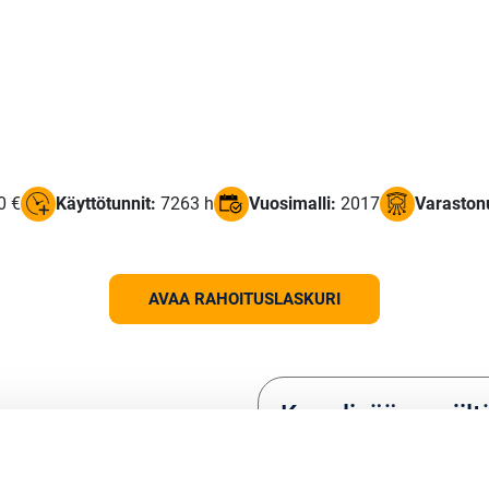
0 €
Käyttötunnit:
7263 h
Vuosimalli:
2017
Varaston
AVAA RAHOITUSLASKURI
Kysy lisää myyjil