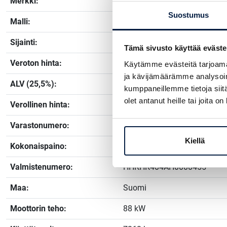
Merkki:
Hyundai
Suostumus
Malli:
HX 145 LCRD
Sijainti:
Humppila, Kanta-Häme
Tämä sivusto käyttää eväste
Veroton hinta:
93400 €
Käytämme evästeitä tarjoama
ja kävijämäärämme analysoim
ALV (25,5%):
23817 €
kumppaneillemme tietoja siitä
olet antanut heille tai joita o
Verollinen hinta:
117217 €
Varastonumero:
STK4676
Kiellä
Kokonaispaino:
16170 kg
Valmistenumero:
HHKHK404AH0000455
Maa:
Suomi
Moottorin teho:
88 kW