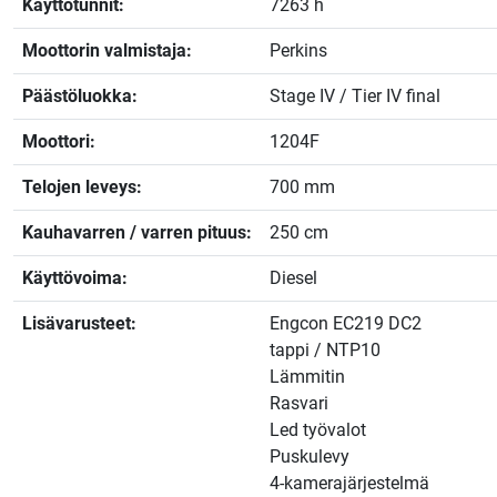
Käyttötunnit:
7263 h
Moottorin valmistaja:
Perkins
Päästöluokka:
Stage IV / Tier IV final
Moottori:
1204F
Telojen leveys:
700 mm
Kauhavarren / varren pituus:
250 cm
Käyttövoima:
Diesel
Lisävarusteet:
Engcon EC219 DC2
tappi / NTP10
Lämmitin
Rasvari
Led työvalot
Puskulevy
4-kamerajärjestelmä