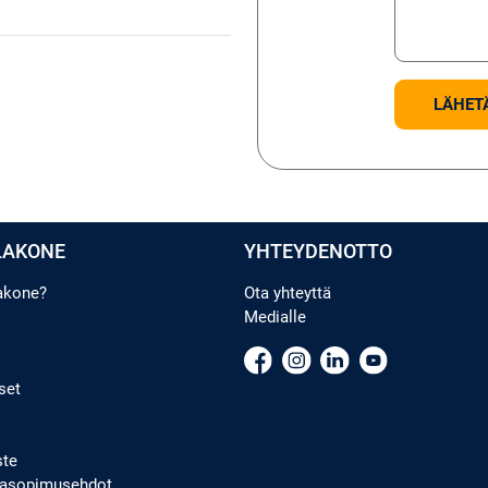
LAKONE
YHTEYDENOTTO
lakone?
Ota yhteyttä
Medialle
set
ste
ppasopimusehdot