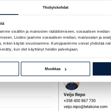
Yksityiskohdat
Telakone Myynti
+358 29 7031 9701
itä
telakone@telakone.com
mme sisällön ja mainosten räätälöimiseen, sosiaalisen median
iseen. Lisäksi jaamme sosiaalisen median, mainosalan ja analy
, miten käytät sivustoamme. Kumppanimme voivat yhdistää näitä t
n kerätty, kun olet käyttänyt heidän palvelujaan.
Pekka Heikkinen
+358 400 796 060
pekka.heikkinen@telakone
Muokkaa
Veijo Repo
+358 400 867 730
veijo.repo@telakone.com