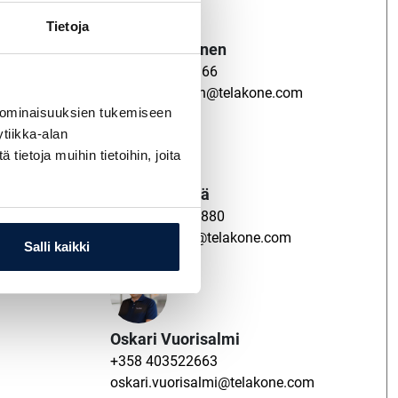
Tietoja
Miikka Läntinen
+358 405244966
miikka.lantinen@telakone.com
 ominaisuuksien tukemiseen
tiikka-alan
ietoja muihin tietoihin, joita
Pauli Seppälä
+358 400 149 880
.com
pauli.seppala@telakone.com
Salli kaikki
Oskari Vuorisalmi
+358 403522663
oskari.vuorisalmi@telakone.com