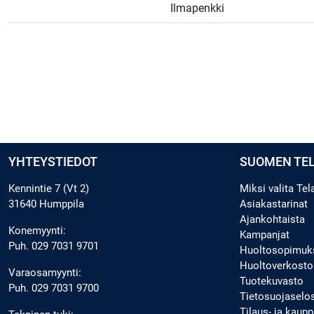
Ilmapenkki
YHTEYSTIEDOT
SUOMEN TE
Kennintie 7 (Vt 2)
Miksi valita Te
31640 Humppila
Asiakastarinat
Ajankohtaista
Konemyynti:
Kampanjat
Puh.
029 7031 9701
Huoltosopimuk
Huoltoverkosto
Varaosamyynti:
Tuotekuvasto
Puh.
029 7031 9700
Tietosuojaselo
Tilaus- ja kau