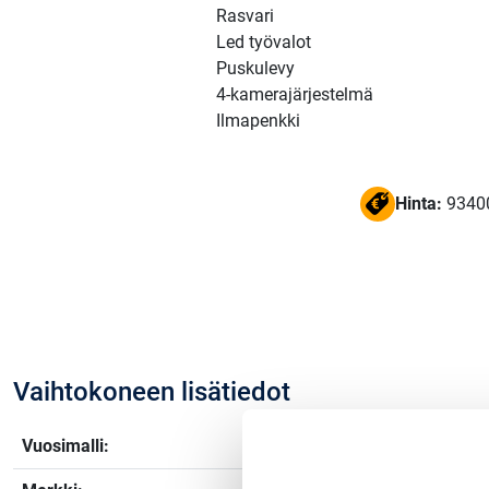
Rasvari
Led työvalot
Puskulevy
4-kamerajärjestelmä
Ilmapenkki
Hinta:
9340
Vaihtokoneen lisätiedot
Vuosimalli:
2017