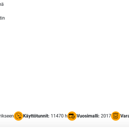
mä
tin
rikseen
Käyttötunnit:
11470 h
Vuosimalli:
2017
Var