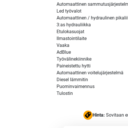
Automaattinen sammutusjärjestel
Led työvalot
Automaattinen / hydraulinen pikalii
3:as hydrauliikka
Etulokasuojat
Ilmastointilaite
Vaaka
AdBlue
Työvälinekiinnike
Paineistettu hytti
Automaattinen voitelujärjestelmä
Diesel lämmitin
Puominvaimennus
Tulostin
Hinta:
Sovitaan e