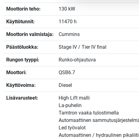
Moottorin teho:
130 kW
Käyttötunnit:
11470 h
Moottorin valmistaja:
Cummins
Päästöluokka:
Stage IV / Tier IV final
Rungon tyyppi:
Runko-ohjautuva
Moottori:
QSB6.7
Käyttövoima:
Diesel
Lisävarusteet:
High Lift malli
La-puhelin
Tamtron vaaka tulostimella
Automaattinen sammutusjärjestelm
Led työvalot
Automaattinen / hydraulinen pikaliit