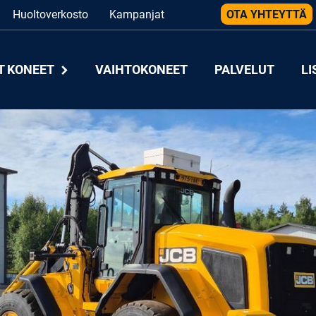
Huoltoverkosto
Kampanjat
OTA YHTEYTTÄ
T KONEET
VAIHTOKONEET
PALVELUT
LI