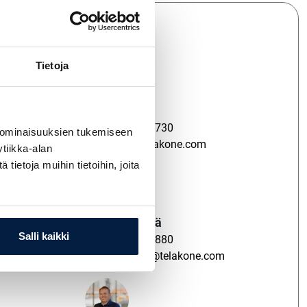
tämme:
Tietoja
Veijo Repo
+358 400 867 730
 ominaisuuksien tukemiseen
veijo.repo@telakone.com
tiikka-alan
ietoja muihin tietoihin, joita
Pauli Seppälä
Salli kaikki
+358 400 149 880
.com
pauli.seppala@telakone.com