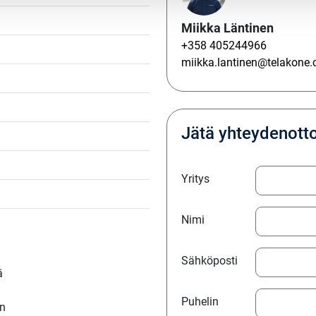
Miikka Läntinen
+358 405244966
miikka.lantinen@telakone
Jätä yhteydenott
Yritys
Nimi
Sähköposti
ä
Puhelin
in