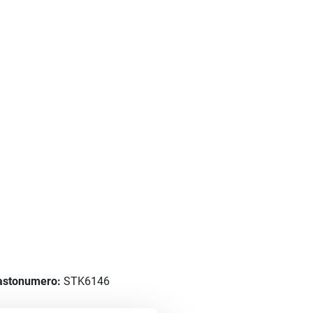
astonumero:
STK6146