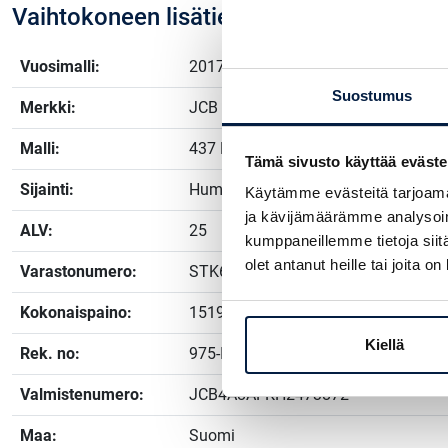
Vaihtokoneen lisätiedot
Vuosimalli:
2017
Suostumus
Merkki:
JCB
Malli:
437 HT
Tämä sivusto käyttää eväste
Sijainti:
Humppila, Kanta-Häme
Käytämme evästeitä tarjoama
ja kävijämäärämme analysoim
ALV:
25
kumppaneillemme tietoja siitä
olet antanut heille tai joita o
Varastonumero:
STK6146
Kokonaispaino:
15199 kg
Kiellä
Rek. no:
975-IAK
Valmistenumero:
JCB4A8AFKH2473872
Maa:
Suomi