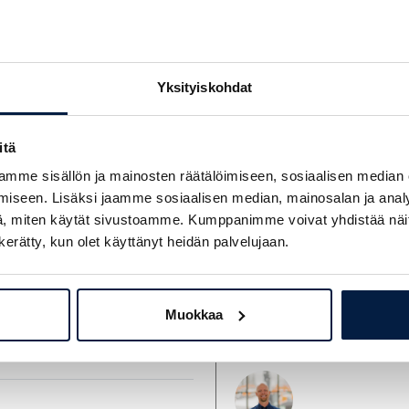
Kysy lisää myyjil
Yksityiskohdat
Telakone Myynti
itä
+358 29 7031 9701
mme sisällön ja mainosten räätälöimiseen, sosiaalisen median
telakone@telakone.com
iseen. Lisäksi jaamme sosiaalisen median, mainosalan ja analy
, miten käytät sivustoamme. Kumppanimme voivat yhdistää näitä t
n kerätty, kun olet käyttänyt heidän palvelujaan.
Pekka Heikkinen
Muokkaa
+358 400 796 060
pekka.heikkinen@telakone