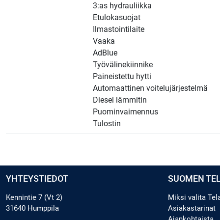
3:as hydrauliikka
Etulokasuojat
Ilmastointilaite
Vaaka
AdBlue
Työvälinekiinnike
Paineistettu hytti
Automaattinen voitelujärjestelmä
Diesel lämmitin
Puominvaimennus
Tulostin
YHTEYSTIEDOT
SUOMEN TE
Kennintie 7 (Vt 2)
Miksi valita Te
31640 Humppila
Asiakastarinat
Ajankohtaista