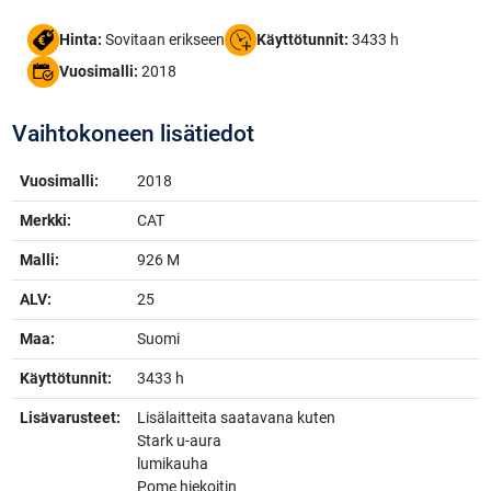
Hinta:
Sovitaan erikseen
Käyttötunnit:
3433 h
Vuosimalli:
2018
Vaihtokoneen lisätiedot
Vuosimalli:
2018
Merkki:
CAT
Malli:
926 M
ALV:
25
Maa:
Suomi
Käyttötunnit:
3433 h
Lisävarusteet:
Lisälaitteita saatavana kuten
Stark u-aura
lumikauha
Pome hiekoitin