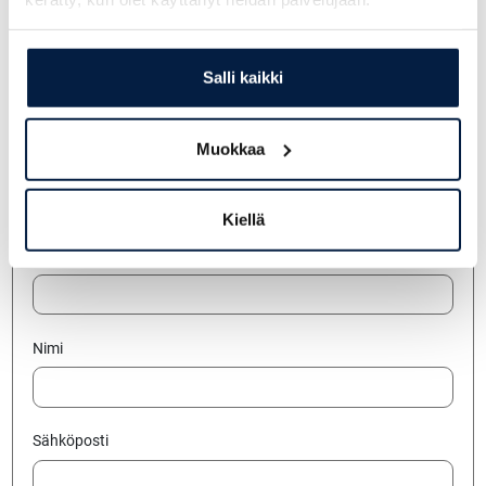
Veijo Repo
+358 400 867 730
Salli kaikki
veijo.repo@telakone.com
Muokkaa
Jätä yhteydenottopyyntö
Kiellä
Yritys
Nimi
Sähköposti