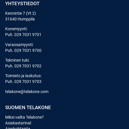
YHTEYSTIEDOT
Kennintie 7 (Vt 2)
31640 Humppila
Konemyynti:
Puh.
029 7031 9701
Varaosamyynti:
Puh.
029 7031 9700
Tekninen tuki:
Puh.
029 7031 9702
Toimisto ja laskutus:
Puh.
029 7031 9703
telakone@telakone.com
SUOMEN TELAKONE
Miksi valita Telakone?
Asiakastarinat
Ajankohtaista