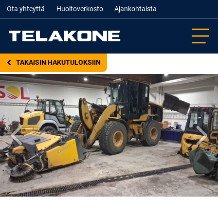
Ota yhteyttä
Huoltoverkosto
Ajankohtaista
TAKAISIN HAKUTULOKSIIN
Edellinen
Seur