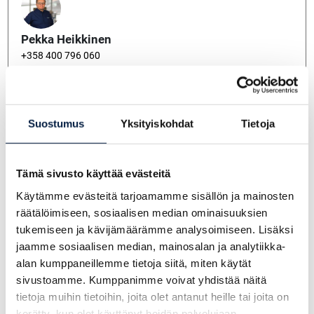
Pekka Heikkinen
+358 400 796 060
pekka.heikkinen@telakone.com
Suostumus
Yksityiskohdat
Tietoja
Pauli Seppälä
+358 400 149 880
pauli.seppala@telakone.com
Tämä sivusto käyttää evästeitä
Käytämme evästeitä tarjoamamme sisällön ja mainosten
räätälöimiseen, sosiaalisen median ominaisuuksien
tukemiseen ja kävijämäärämme analysoimiseen. Lisäksi
Miikka Läntinen
jaamme sosiaalisen median, mainosalan ja analytiikka-
+358 405244966
alan kumppaneillemme tietoja siitä, miten käytät
miikka.lantinen@telakone.com
sivustoamme. Kumppanimme voivat yhdistää näitä
tietoja muihin tietoihin, joita olet antanut heille tai joita on
kerätty, kun olet käyttänyt heidän palvelujaan.