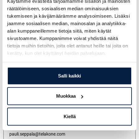
Käytämme evästeitä tarjoamamme sisällön ja mainosten
räätälöimiseen, sosiaalisen median ominaisuuksien
tukemiseen ja kävijämäärämme analysoimiseen. Lisäksi
jaamme sosiaalisen median, mainosalan ja analytiikka-
Miikka Läntinen
alan kumppaneillemme tietoja siitä, miten käytät
+358 405244966
sivustoamme. Kumppanimme voivat yhdistää näitä
miikka.lantinen@telakone.com
tietoja muihin tietoihin, joita olet antanut heille tai joita on
kerätty, kun olet käyttänyt heidän palvelujaan.
Pekka Heikkinen
Salli kaikki
+358 400 796 060
pekka.heikkinen@telakone.com
Muokkaa
Kiellä
Pauli Seppälä
+358 400 149 880
pauli.seppala@telakone.com