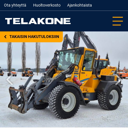
Ota yhteyttä
Huoltoverkosto
Ajankohtaista
TAKAISIN HAKUTULOKSIIN
Edellinen
Seur