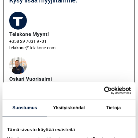
Kysy lisää myyjiltämme:
Telakone Myynti
+358 29 7031 9701
telakone@telakone.com
Oskari Vuorisalmi
+358 403522663
oskari.vuorisalmi@telakone.com
Suostumus
Yksityiskohdat
Tietoja
Veijo Repo
Tämä sivusto käyttää evästeitä
+358 400 867 730
veijo.repo@telakone.com