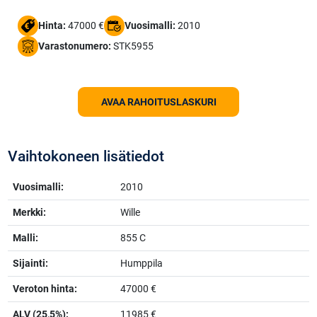
Hinta:
47000 €
Vuosimalli:
2010
Varastonumero:
STK5955
AVAA RAHOITUSLASKURI
Vaihtokoneen lisätiedot
Vuosimalli:
2010
Merkki:
Wille
Malli:
855 C
Sijainti:
Humppila
Veroton hinta:
47000 €
ALV (25,5%):
11985 €