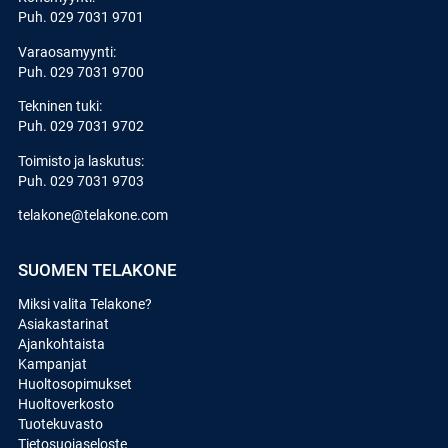
Puh.
029 7031 9701
Varaosamyynti:
Puh.
029 7031 9700
Tekninen tuki:
Puh.
029 7031 9702
Toimisto ja laskutus:
Puh.
029 7031 9703
telakone@telakone.com
SUOMEN TELAKONE
Miksi valita Telakone?
Asiakastarinat
Ajankohtaista
Kampanjat
Huoltosopimukset
Huoltoverkosto
Tuotekuvasto
Tietosuojaseloste