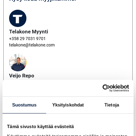
Telakone Myynti
+358 29 7031 9701
telakone@telakone.com
Veijo Repo
+358 400 867 730
veijo.repo@telakone.com
Suostumus
Yksityiskohdat
Tietoja
Miikka Läntinen
Tämä sivusto käyttää evästeitä
+358 405244966
miikka.lantinen@telakone.com
Käytämme evästeitä tarjoamamme sisällön ja mainosten