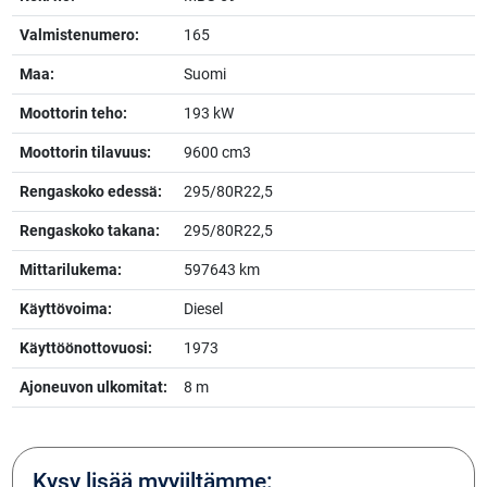
Valmistenumero:
165
Maa:
Suomi
Moottorin teho:
193 kW
Moottorin tilavuus:
9600 cm3
Rengaskoko edessä:
295/80R22,5
Rengaskoko takana:
295/80R22,5
Mittarilukema:
597643 km
Käyttövoima:
Diesel
Käyttöönottovuosi:
1973
Ajoneuvon ulkomitat:
8 m
Kysy lisää myyjiltämme: