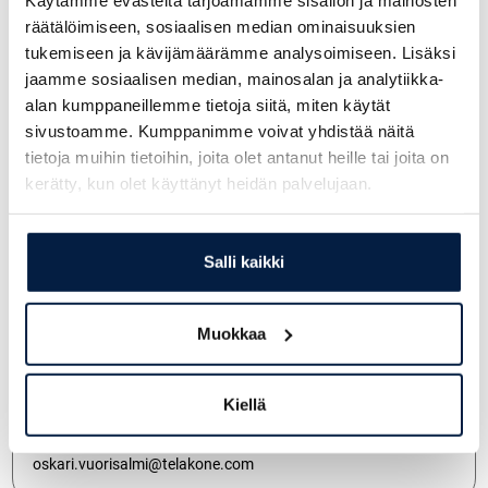
räätälöimiseen, sosiaalisen median ominaisuuksien
tukemiseen ja kävijämäärämme analysoimiseen. Lisäksi
jaamme sosiaalisen median, mainosalan ja analytiikka-
Pauli Seppälä
alan kumppaneillemme tietoja siitä, miten käytät
+358 400 149 880
sivustoamme. Kumppanimme voivat yhdistää näitä
pauli.seppala@telakone.com
tietoja muihin tietoihin, joita olet antanut heille tai joita on
kerätty, kun olet käyttänyt heidän palvelujaan.
Pekka Heikkinen
Salli kaikki
+358 400 796 060
pekka.heikkinen@telakone.com
Muokkaa
Kiellä
Oskari Vuorisalmi
+358 403522663
oskari.vuorisalmi@telakone.com