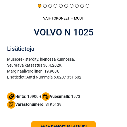
VAIHTOKONEET
–
MUUT
VOLVO N 1025
Lisätietoja
Museorekisteröity, hienossa kunnossa.
Seuraava katsastus 30.4.2029.
Marginaaliverollinen, 19.900€
Lisätiedot: Antti Nummela p.0207 351 602
Hinta:
19900 €
Vuosimalli:
1973
Varastonumero:
STK6139
AVAA RAHOITUSLASKURI