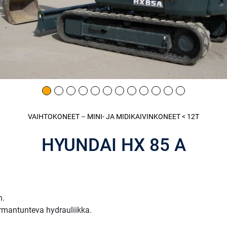
VAIHTOKONEET
–
MINI- JA MIDI­KAIVINKONEET < 12T
HYUNDAI HX 85 A
n.
mantunteva hydrauliikka.