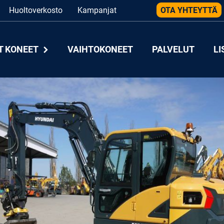
Huoltoverkosto
Kampanjat
OTA YHTEYTTÄ
T KONEET
VAIHTOKONEET
PALVELUT
LI