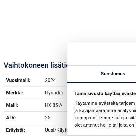
Vaihtokoneen lisätiedot
Suostumus
Vuosimalli:
2024
Merkki:
Hyundai
Tämä sivusto käyttää eväste
Käytämme evästeitä tarjoama
Malli:
HX 85 A
ja kävijämäärämme analysoim
ALV:
25
kumppaneillemme tietoja siitä
olet antanut heille tai joita o
Erityistä:
Uusi/Käyttämätön