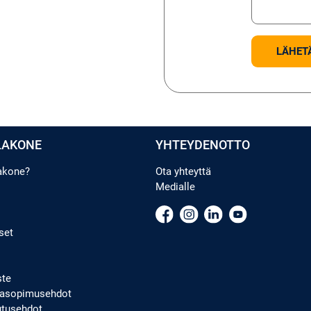
LAKONE
YHTEYDENOTTO
lakone?
Ota yhteyttä
Medialle
set
ste
ppasopimusehdot
utusehdot