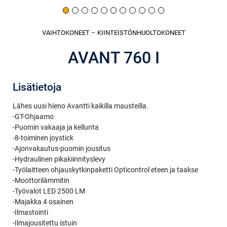
VAIHTOKONEET
–
KIINTEISTÖNHUOLTO­KONEET
AVANT 760 I
Lisätietoja
Lähes uusi hieno Avantti kaikilla mausteilla.
-GT-Ohjaamo
-Puomin vakaaja ja kellunta
-8-toiminen joystick
-Ajonvakautus-puomin jousitus
-Hydraulinen pikakiinnityslevy
-Työlaitteen ohjauskytkinpaketti Opticontrol eteen ja taakse
-Moottorilämmitin
-Työvalot LED 2500 LM
-Majakka 4 osainen
-Ilmastointi
-Ilmajousitettu istuin