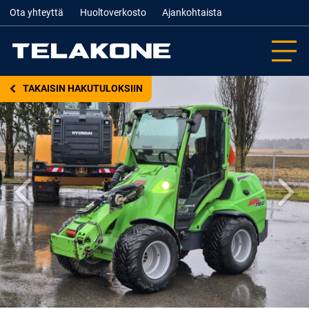
Ota yhteyttä
Huoltoverkosto
Ajankohtaista
TAKAISIN HAKUTULOKSIIN
Edellinen
Seur