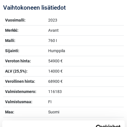
Vaihtokoneen lisätiedot
Vuosimalli:
2023
Merkki:
Avant
Malli:
760 I
Sijainti:
Humppila
Veroton hinta:
54900 €
ALV (25,5%):
14000 €
Verollinen hinta:
68900 €
Valmistenumero:
116183
Valmistusmaa:
FI
Maa:
Suomi
Käyttötunnit:
2130 h