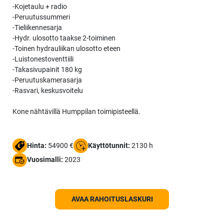
-Kojetaulu + radio
-Peruutussummeri
-Tieliikennesarja
-Hydr. ulosotto taakse 2-toiminen
-Toinen hydrauliikan ulosotto eteen
-Luistonestoventtiili
-Takasivupainit 180 kg
-Peruutuskamerasarja
-Rasvari, keskusvoitelu
Kone nähtävillä Humppilan toimipisteellä.
Hinta:
54900 €
Käyttötunnit:
2130 h
Vuosimalli:
2023
AVAA RAHOITUSLASKURI