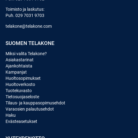
Toimisto ja laskutus:
Puh.
029 7031 9703
telakone@telakone.com
SUOMEN TELAKONE
Miksi valita Telakone?
Asiakastarinat
Ajankohtaista
Kampanjat
Huoltosopimukset
Huoltoverkosto
Tuotekuvasto
Tietosuojaseloste
Tilaus- ja kauppasopimusehdot
Varaosien palautusehdot
Haku
Evästeasetukset