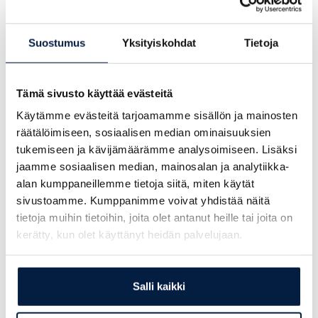
Moottorin valmistaja:
Kohler
Kuljetuspaino:
2100 kg
Suostumus
Yksityiskohdat
Tietoja
Nostokyky:
1500 kg
Nostokorkeus:
310 cm
Tämä sivusto käyttää evästeitä
Käytämme evästeitä tarjoamamme sisällön ja mainosten
räätälöimiseen, sosiaalisen median ominaisuuksien
Kysy lisää myyjältämme:
tukemiseen ja kävijämäärämme analysoimiseen. Lisäksi
jaamme sosiaalisen median, mainosalan ja analytiikka-
Antti Nummela
alan kumppaneillemme tietoja siitä, miten käytät
+358 207 351 602
sivustoamme. Kumppanimme voivat yhdistää näitä
antti.nummela@finnsiirto.fi
tietoja muihin tietoihin, joita olet antanut heille tai joita on
kerätty, kun olet käyttänyt heidän palvelujaan.
Jätä yhteydenottopyyntö
Salli kaikki