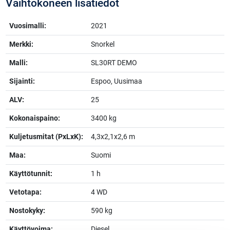
Vaihtokoneen lisätiedot
Vuosimalli:
2021
Merkki:
Snorkel
Malli:
SL30RT DEMO
Sijainti:
Espoo, Uusimaa
ALV:
25
Kokonaispaino:
3400 kg
Kuljetusmitat (PxLxK):
4,3x2,1x2,6 m
Maa:
Suomi
Käyttötunnit:
1 h
Vetotapa:
4 WD
Nostokyky:
590 kg
Käyttövoima:
Diesel