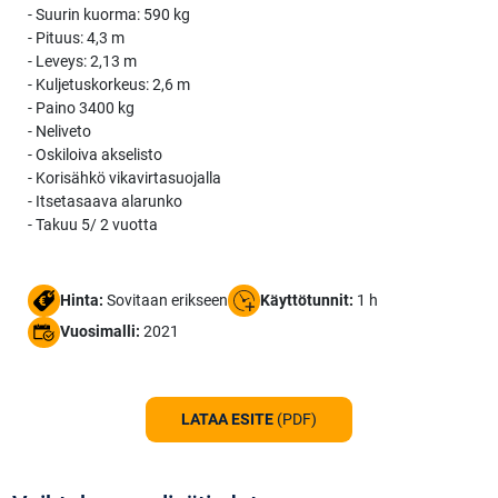
- Suurin kuorma: 590 kg
- Pituus: 4,3 m
- Leveys: 2,13 m
- Kuljetuskorkeus: 2,6 m
- Paino 3400 kg
- Neliveto
- Oskiloiva akselisto
- Korisähkö vikavirtasuojalla
- Itsetasaava alarunko
- Takuu 5/ 2 vuotta
Hinta:
Sovitaan erikseen
Käyttötunnit:
1 h
Vuosimalli:
2021
LATAA ESITE
(PDF)