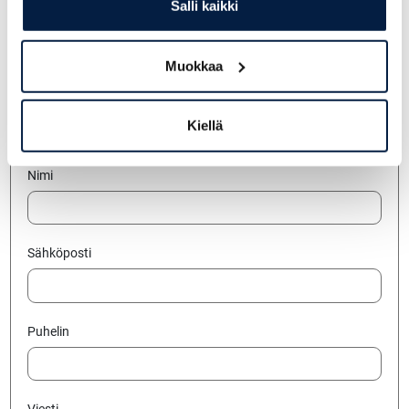
Salli kaikki
Jätä yhteydenottopyyntö
Muokkaa
Yritys
Kiellä
Nimi
Sähköposti
Puhelin