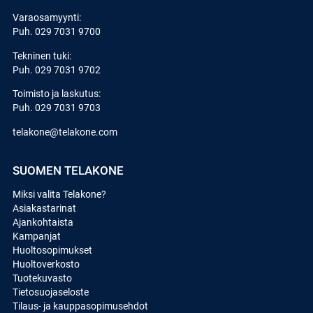
Varaosamyynti:
Puh.
029 7031 9700
Tekninen tuki:
Puh.
029 7031 9702
Toimisto ja laskutus:
Puh.
029 7031 9703
telakone@telakone.com
SUOMEN TELAKONE
Miksi valita Telakone?
Asiakastarinat
Ajankohtaista
Kampanjat
Huoltosopimukset
Huoltoverkosto
Tuotekuvasto
Tietosuojaseloste
Tilaus- ja kauppasopimusehdot