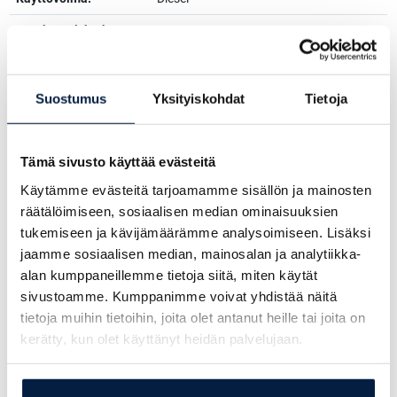
Työskentelykorkeus:
1100 cm
Nostokorkeus:
900 cm
Suostumus
Yksityiskohdat
Tietoja
Kysy lisää myyjiltämme:
Tämä sivusto käyttää evästeitä
Jukka Koskinen
Käytämme evästeitä tarjoamamme sisällön ja mainosten
+358 207705801
räätälöimiseen, sosiaalisen median ominaisuuksien
jukka@simeri.fi
tukemiseen ja kävijämäärämme analysoimiseen. Lisäksi
Tommi Kolehmainen
jaamme sosiaalisen median, mainosalan ja analytiikka-
+358 20 770 5811
alan kumppaneillemme tietoja siitä, miten käytät
tommi.kolehmainen@simeri.fi
sivustoamme. Kumppanimme voivat yhdistää näitä
tietoja muihin tietoihin, joita olet antanut heille tai joita on
Antti Alatalo
kerätty, kun olet käyttänyt heidän palvelujaan.
+358 207 705 822
antti.alatalo@simeri.fi