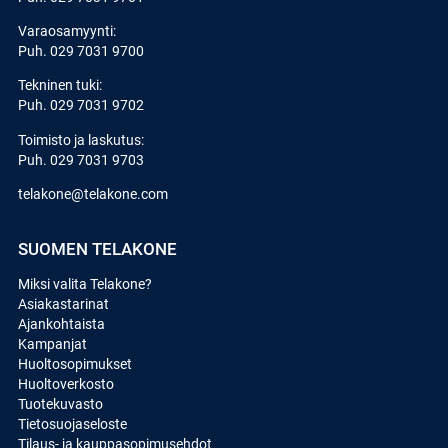
Varaosamyynti:
Puh.
029 7031 9700
Tekninen tuki:
Puh.
029 7031 9702
Toimisto ja laskutus:
Puh.
029 7031 9703
telakone@telakone.com
SUOMEN TELAKONE
Miksi valita Telakone?
Asiakastarinat
Ajankohtaista
Kampanjat
Huoltosopimukset
Huoltoverkosto
Tuotekuvasto
Tietosuojaseloste
Tilaus- ja kauppasopimusehdot