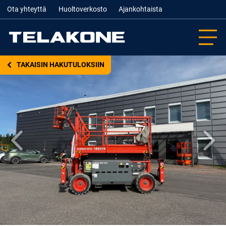
Ota yhteyttä
Huoltoverkosto
Ajankohtaista
TAKAISIN HAKUTULOKSIIN
Edellinen
Seur