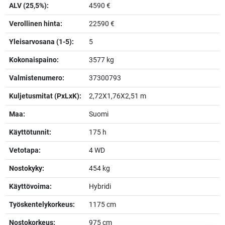
ALV (25,5%):
4590 €
Verollinen hinta:
22590 €
Yleisarvosana (1-5):
5
Kokonaispaino:
3577 kg
Valmistenumero:
37300793
Kuljetusmitat (PxLxK):
2,72X1,76X2,51 m
Maa:
Suomi
Käyttötunnit:
175 h
Vetotapa:
4 WD
Nostokyky:
454 kg
Käyttövoima:
Hybridi
Työskentelykorkeus:
1175 cm
Nostokorkeus:
975 cm