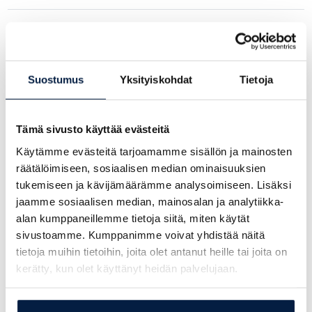
Kysy lisää myyjiltämme:
Suostumus
Yksityiskohdat
Tietoja
Tommi Kolehmainen
+358 20 770 5811
tommi.kolehmainen@simeri.fi
Tämä sivusto käyttää evästeitä
Antti Alatalo
Käytämme evästeitä tarjoamamme sisällön ja mainosten
+358 207 705 822
räätälöimiseen, sosiaalisen median ominaisuuksien
antti.alatalo@simeri.fi
tukemiseen ja kävijämäärämme analysoimiseen. Lisäksi
Siiri Koivula
jaamme sosiaalisen median, mainosalan ja analytiikka-
+358 44 977 4929
alan kumppaneillemme tietoja siitä, miten käytät
siiri.koivula@simeri.fi
sivustoamme. Kumppanimme voivat yhdistää näitä
tietoja muihin tietoihin, joita olet antanut heille tai joita on
Jukka Koskinen
kerätty, kun olet käyttänyt heidän palvelujaan.
+358 207705801
jukka@simeri.fi