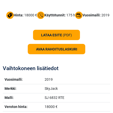
Hinta:
18000 €
Käyttötunnit:
175 h
Vuosimalli:
2019
LATAA ESITE
(PDF)
AVAA RAHOITUSLASKURI
Vaihtokoneen lisätiedot
Vuosimalli:
2019
Merkki:
SkyJack
Malli:
SJ 6832 RTE
Veroton hinta:
18000 €