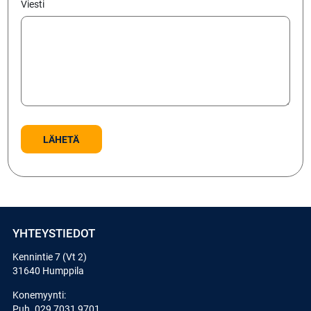
Viesti
YHTEYSTIEDOT
Kennintie 7 (Vt 2)
31640 Humppila
Konemyynti:
Puh.
029 7031 9701