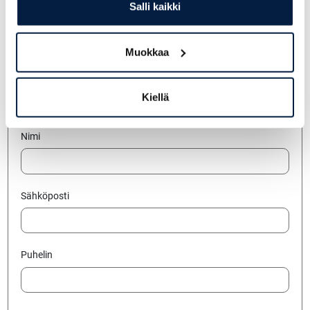
Salli kaikki
Jätä yhteydenottopyyntö
Muokkaa
Yritys
Kiellä
Nimi
Sähköposti
Puhelin