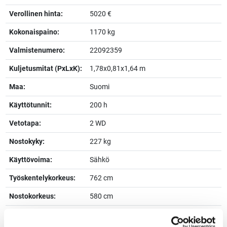
Verollinen hinta:
5020 €
Kokonaispaino:
1170 kg
Valmistenumero:
22092359
Kuljetusmitat (PxLxK):
1,78x0,81x1,64 m
Maa:
Suomi
Käyttötunnit:
200 h
Vetotapa:
2 WD
Nostokyky:
227 kg
Käyttövoima:
Sähkö
Työskentelykorkeus:
762 cm
Nostokorkeus:
580 cm