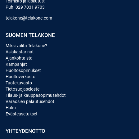
Toimisto ja laskutus:
Puh.
029 7031 9703
telakone@telakone.com
SUOMEN TELAKONE
Miksi valita Telakone?
Asiakastarinat
Ajankohtaista
Kampanjat
Huoltosopimukset
Huoltoverkosto
Tuotekuvasto
Tietosuojaseloste
Tilaus- ja kauppasopimusehdot
Varaosien palautusehdot
Haku
Evästeasetukset
YHTEYDENOTTO