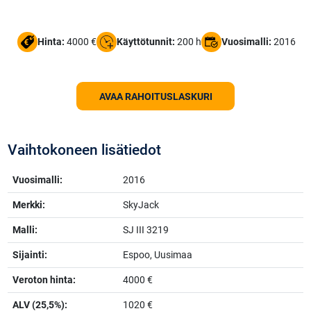
Hinta:
4000 €
Käyttötunnit:
200 h
Vuosimalli:
2016
AVAA RAHOITUSLASKURI
Vaihtokoneen lisätiedot
Vuosimalli:
2016
Merkki:
SkyJack
Malli:
SJ III 3219
Sijainti:
Espoo, Uusimaa
Veroton hinta:
4000 €
ALV (25,5%):
1020 €