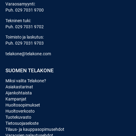
Varaosamyynti:
Puh.
029 7031 9700
Tekninen tuki:
Puh.
029 7031 9702
Toimisto ja laskutus:
Puh.
029 7031 9703
telakone@telakone.com
SUOMEN TELAKONE
Miksi valita Telakone?
Asiakastarinat
Ajankohtaista
Kampanjat
Huoltosopimukset
Huoltoverkosto
Tuotekuvasto
Tietosuojaseloste
Tilaus- ja kauppasopimusehdot
Varaosien palautusehdot