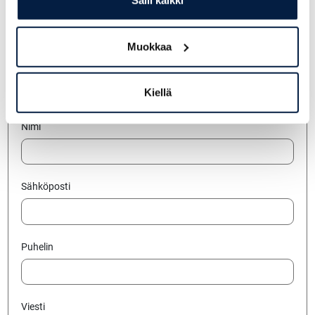
Salli kaikki
Jätä yhteydenottopyyntö
Muokkaa
Yritys
Kiellä
Nimi
Sähköposti
Puhelin
Viesti