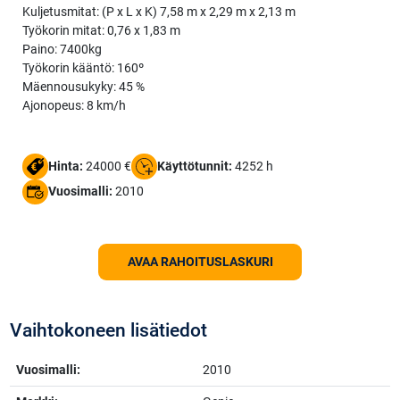
Kuljetusmitat: (P x L x K) 7,58 m x 2,29 m x 2,13 m
Työkorin mitat: 0,76 x 1,83 m
Paino: 7400kg
Työkorin kääntö: 160º
Mäennousukyky: 45 %
Ajonopeus: 8 km/h
Hinta:
24000 €
Käyttötunnit:
4252 h
Vuosimalli:
2010
AVAA RAHOITUSLASKURI
Vaihtokoneen lisätiedot
Vuosimalli:
2010