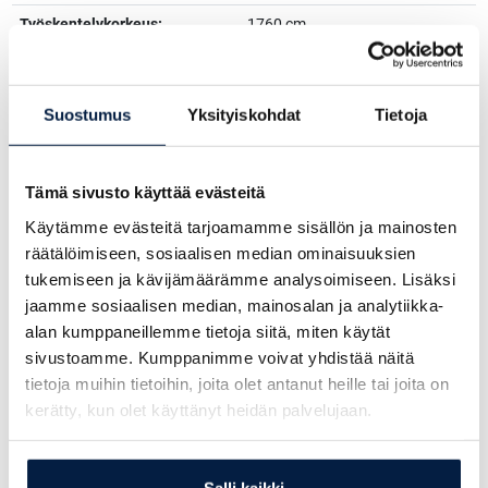
Työskentelykorkeus:
1760 cm
Suurin vaakasuora ulottuvuus:
937 cm
Suostumus
Yksityiskohdat
Tietoja
Kysy lisää myyjiltämme:
Tämä sivusto käyttää evästeitä
Tommi Kolehmainen
Käytämme evästeitä tarjoamamme sisällön ja mainosten
+358 20 770 5811
räätälöimiseen, sosiaalisen median ominaisuuksien
tommi.kolehmainen@simeri.fi
tukemiseen ja kävijämäärämme analysoimiseen. Lisäksi
Jukka Koskinen
jaamme sosiaalisen median, mainosalan ja analytiikka-
+358 207705801
alan kumppaneillemme tietoja siitä, miten käytät
jukka@simeri.fi
sivustoamme. Kumppanimme voivat yhdistää näitä
Antti Alatalo
tietoja muihin tietoihin, joita olet antanut heille tai joita on
+358 207 705 822
kerätty, kun olet käyttänyt heidän palvelujaan.
antti.alatalo@simeri.fi