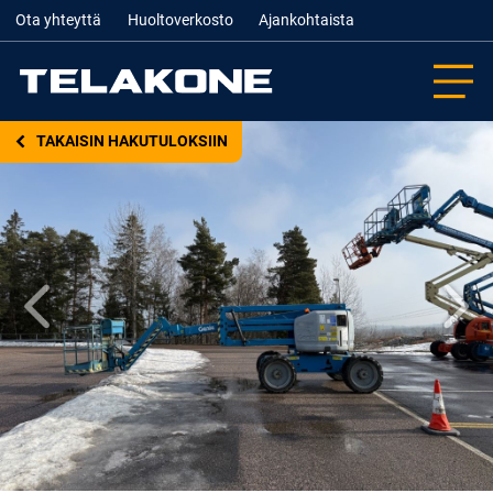
Ota yhteyttä
Huoltoverkosto
Ajankohtaista
TAKAISIN HAKUTULOKSIIN
Edellinen
Seur