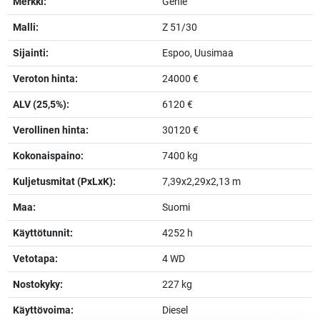
Merkki:
Genie
Malli:
Z 51/30
Sijainti:
Espoo, Uusimaa
Veroton hinta:
24000 €
ALV (25,5%):
6120 €
Verollinen hinta:
30120 €
Kokonaispaino:
7400 kg
Kuljetusmitat (PxLxK):
7,39x2,29x2,13 m
Maa:
Suomi
Käyttötunnit:
4252 h
Vetotapa:
4 WD
Nostokyky:
227 kg
Käyttövoima:
Diesel