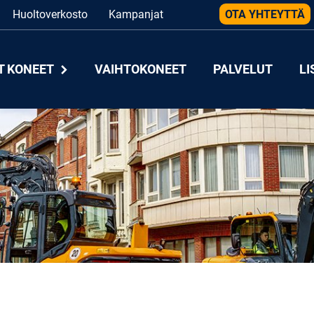
Huoltoverkosto
Kampanjat
OTA YHTEYTTÄ
T KONEET
VAIHTOKONEET
PALVELUT
LI