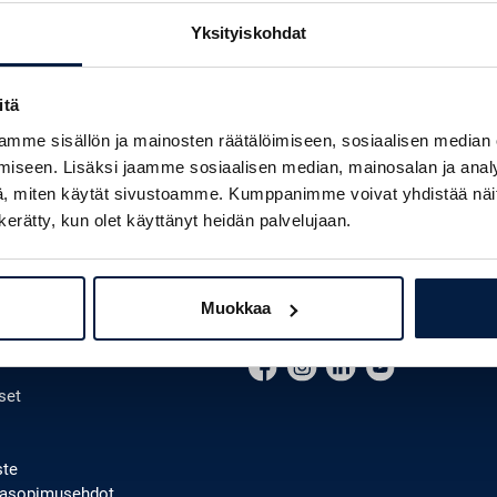
Yksityiskohdat
itä
mme sisällön ja mainosten räätälöimiseen, sosiaalisen median
iseen. Lisäksi jaamme sosiaalisen median, mainosalan ja analy
, miten käytät sivustoamme. Kumppanimme voivat yhdistää näitä t
n kerätty, kun olet käyttänyt heidän palvelujaan.
LAKONE
YHTEYDENOTTO
lakone?
Ota yhteyttä
Muokkaa
Medialle
set
ste
ppasopimusehdot