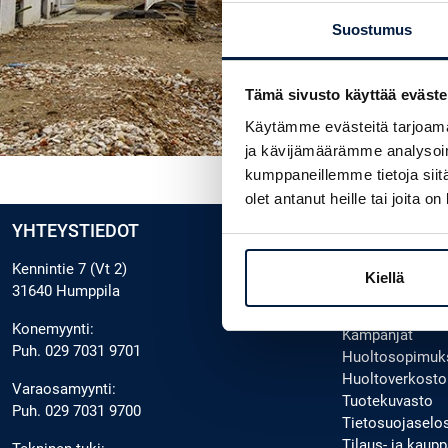
Suostumus
Tämä sivusto käyttää eväste
Käytämme evästeitä tarjoama
ja kävijämäärämme analysoim
kumppaneillemme tietoja siitä
olet antanut heille tai joita o
YHTEYSTIEDOT
SUOMEN TE
Kennintie 7 (Vt 2)
Miksi valita Te
Kiellä
31640 Humppila
Asiakastarinat
Ajankohtaista
Konemyynti:
Kampanjat
Puh.
029 7031 9701
Huoltosopimuk
Huoltoverkosto
Varaosamyynti:
Tuotekuvasto
Puh.
029 7031 9700
Tietosuojaselo
Tilaus- ja kau