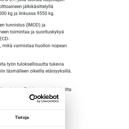
toaineen jälkikäsittelyllä
00 kg ja linkussa 9550 kg.
en tunnistus (IMOD) ja
oneen toimintaa ja suorituskykyä
 ECD-
in, mikä varmistaa huollon nopean
ta työn tuloksellisuutta tukevia
n täsmälleen oikeilla etäisyyksillä.
isuuksista Telakoneen palvelevilta
Tietoja
Kaatokuorma:
11000/9550 kg