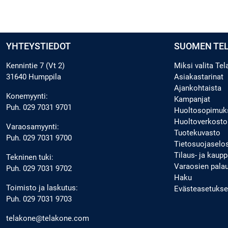
YHTEYSTIEDOT
SUOMEN TE
Kennintie 7 (Vt 2)
Miksi valita Te
31640 Humppila
Asiakastarinat
Ajankohtaista
Konemyynti:
Kampanjat
Puh.
029 7031 9701
Huoltosopimuk
Huoltoverkosto
Varaosamyynti:
Tuotekuvasto
Puh.
029 7031 9700
Tietosuojaselo
Tilaus- ja kau
Tekninen tuki:
Varaosien pala
Puh.
029 7031 9702
Haku
Toimisto ja laskutus:
Evästeasetukse
Puh.
029 7031 9703
telakone@telakone.com