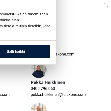
tämme:
 ominaisuuksien tukemiseen
tiikka-alan
ietoja muihin tietoihin, joita
Veijo Repo
0400 867 730
Salli kaikki
veijo.repo@telakone.com
Pekka Heikkinen
0400 796 060
ne.com
pekka.heikkinen@telakone.com