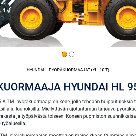
HYUNDAI
–
PYÖRÄKUORMAAJAT (YLI 10 T)
UORMAAJA HYUNDAI HL 9
 TM -pyöräkuormaaja on kone, jolla tehdään huipputuloksia tiety
voksilla ja louhoksilla. Miellyttävän ajotuntuman tarjoava pyörä
urakasta ja työpäivästä toiseen! Koneen puomiston suunnikkais
 työalueella.
 TM -pyöräkuormaajan moottori on maineikkaan Cumminsin malli 