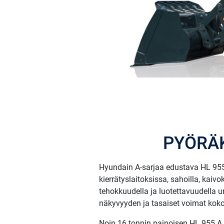
PYÖRÄK
Hyundain A-sarjaa edustava HL 955 A
kierrätyslaitoksissa, sahoilla, kai
tehokkuudella ja luotettavuudella 
näkyvyyden ja tasaiset voimat koko
Noin 16 tonnin painoisen HL 955 A