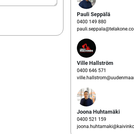
Pauli Seppälä
0400 149 880
pauli.seppala@telakone.c
Ville Hallström
0400 646 571
ville.hallstrom@uudenmaan
Joona Huhtamäki
0400 521 159
joona.huhtamaki@kaivinko