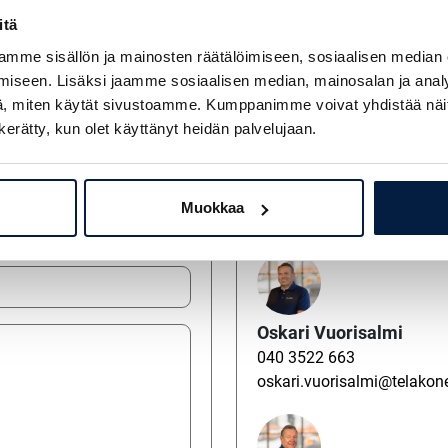
itä
Kysy lisää myyjil
mme sisällön ja mainosten räätälöimiseen, sosiaalisen median
iseen. Lisäksi jaamme sosiaalisen median, mainosalan ja analy
, miten käytät sivustoamme. Kumppanimme voivat yhdistää näitä t
n kerätty, kun olet käyttänyt heidän palvelujaan.
Ville Nurmi
0400 978 225
Muokkaa
ville.nurmi@telakone.com
Oskari Vuorisalmi
040 3522 663
oskari.vuorisalmi@telako