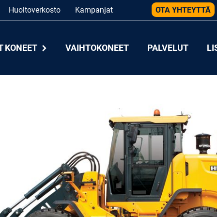
Huoltoverkosto
Kampanjat
OTA YHTEYTTÄ
T KONEET
VAIHTOKONEET
PALVELUT
LI