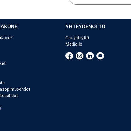
LAKONE
YHTEYDENOTTO
lakone?
Ota yhteyttä
Medialle
set
ste
ppasopimusehdot
utusehdot
t