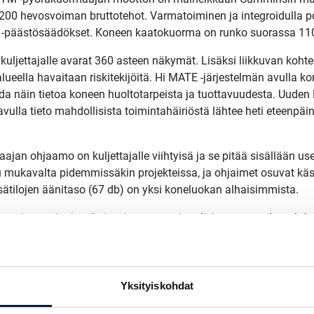
0 hevosvoiman bruttotehot. Varmatoiminen ja integroidulla polt
 V -päästösäädökset. Koneen kaatokuorma on runko suorassa 110
ljettajalle avarat 360 asteen näkymät. Lisäksi liikkuvan kohte
lueella havaitaan riskitekijöitä. Hi MATE -järjestelmän avulla k
a näin tietoa koneen huoltotarpeista ja tuottavuudesta. Uuden
vulla tieto mahdollisista toimintahäiriöstä lähtee heti eteenpä
n ohjaamo on kuljettajalle viihtyisä ja se pitää sisällään usei
u mukavalta pidemmissäkin projekteissa, ja ohjaimet osuvat käsii
sätilojen äänitaso (67 db) on yksi koneluokan alhaisimmista.
maajan ominaisuuksista ja sen monipuolisista varustelumahdoll
Yksityiskohdat
ttori:
Cummins B6.7 (149 kW)
Päästöluokka:
Stage V