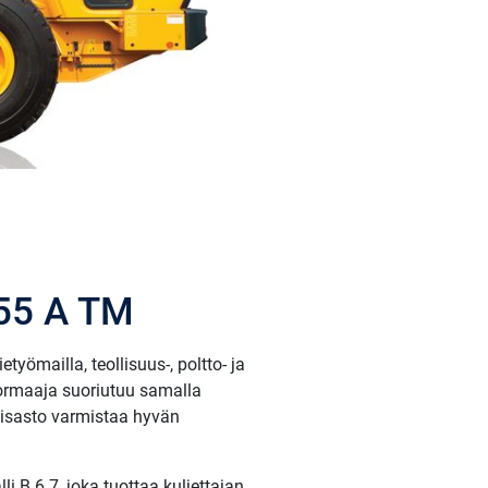
55 A TM
ömailla, teollisuus-, poltto- ja
kuormaaja suoriutuu samalla
aisasto varmistaa hyvän
B 6.7, joka tuottaa kuljettajan