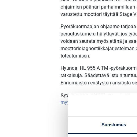
ohjaimien päähän parhaimmillaan 20
varustettu moottori täyttää Stage
Pyöräkuormaajan ohjaamo tarjoaa ku
peruutuskamera hälyttävät, jos työa
voidaan seurata myös etänä ja saad
moottoridiagnostiikkajärjestelmän a
toteutumisen.
Hyundai HL 955 A TM -pyöräkuormaaja
ratkaisuja. Säädettävä istuin tuntu
Erinomaisten eristysten ansiosta si
Kysy lisää HL 955 A TM -pyöräkuor
myyjiltä
!
Suostumus
Paino:
16500 kg
Moo