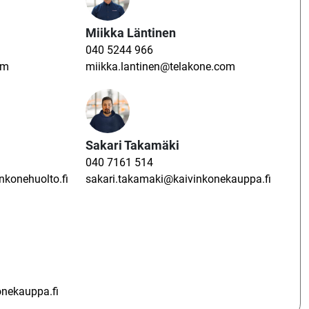
Miikka Läntinen
040 5244 966
om
miikka.lantinen@telakone.com
Sakari Takamäki
040 7161 514
konehuolto.fi
sakari.takamaki@kaivinkonekauppa.fi
nekauppa.fi