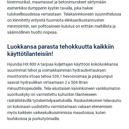
kivenmurikat, maamassat ja betonimurskeet siirtymään
esimerkiksi dumpperin kyytiin tavalla, joka hakee
tuloksellisuudessa vertaistaan. Telakaivinkoneen suunnittelussa
on kiinnitetty erityistä huomiota elinkaarikustannusten
minimointiin, sen polttoaineen kulutus on erittäin maltillista ja
säännöllinen huolto nopeaa.
Luokkansa parasta tehokkuutta kaikkiin
käyttötilanteisiin!
Hyundai HX 800 A tarjoaa kuljettajan käyttöön kokoluokkansa
suurimmat tehot ja voimakkaimman hydraulivirtauksen:
moottorista irtoaa tehoa 539,1 hevosvoimaa ja pääpumput
saavat hydrauliikan virtaamaan 2 x 504 litran
minuuttinopeudella. Tela-alustaisen kaivinkoneen vankkumaton
suorituskyky on varmistettu kuhunkin tilanteeseen
räätälöitävillä työskentelyasetuksilla. Raskastekoinen telavaunu
on kokonaan uudistettu varmistamaan vakaan etenemisen
myös kaikkein vaikeakulkuisimmissa maastoissa, kuten
louhikoissa ja purkutyömailla.