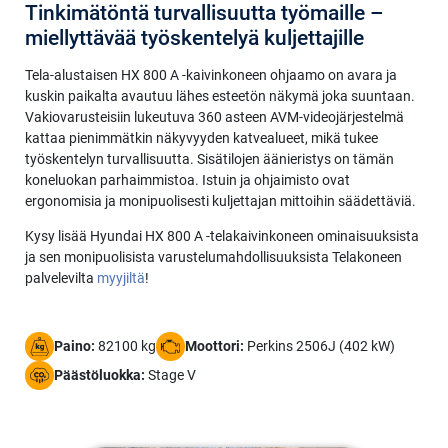
Tinkimätöntä turvallisuutta työmaille –
miellyttävää työskentelyä kuljettajille
Tela-alustaisen HX 800 A -kaivinkoneen ohjaamo on avara ja
kuskin paikalta avautuu lähes esteetön näkymä joka suuntaan.
Vakiovarusteisiin lukeutuva 360 asteen AVM-videojärjestelmä
kattaa pienimmätkin näkyvyyden katvealueet, mikä tukee
työskentelyn turvallisuutta. Sisätilojen äänieristys on tämän
koneluokan parhaimmistoa. Istuin ja ohjaimisto ovat
ergonomisia ja monipuolisesti kuljettajan mittoihin säädettäviä.
Kysy lisää Hyundai HX 800 A -telakaivinkoneen ominaisuuksista
ja sen monipuolisista varustelumahdollisuuksista Telakoneen
palvelevilta
myyjiltä
!
Paino:
82100 kg
Moottori:
Perkins 2506J (402 kW)
Päästöluokka:
Stage V