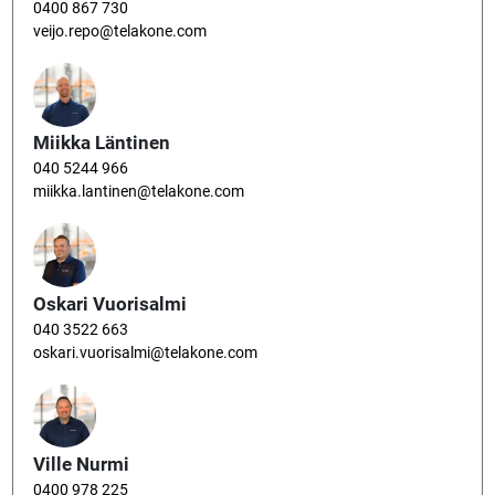
0400 867 730
veijo.repo@telakone.com
Miikka Läntinen
040 5244 966
miikka.lantinen@telakone.com
Oskari Vuorisalmi
040 3522 663
oskari.vuorisalmi@telakone.com
Ville Nurmi
0400 978 225