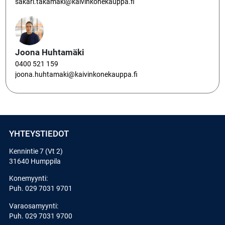
sakari.takamaki@kaivinkonekauppa.fi
Joona Huhtamäki
0400 521 159
joona.huhtamaki@kaivinkonekauppa.fi
YHTEYSTIEDOT
Kennintie 7 (Vt 2)
31640 Humppila
Konemyynti:
Puh.
029 7031 9701
Varaosamyynti:
Puh.
029 7031 9700