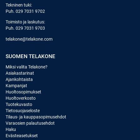
Tekninen tuki:
Puh.
029 7031 9702
Toimisto ja laskutus:
Puh.
029 7031 9703
telakone@telakone.com
SUOMEN TELAKONE
Miksi valita Telakone?
Asiakastarinat
Ajankohtaista
Kampanjat
Huoltosopimukset
Huoltoverkosto
Tuotekuvasto
Tietosuojaseloste
Tilaus- ja kauppasopimusehdot
Varaosien palautusehdot
Haku
Evästeasetukset