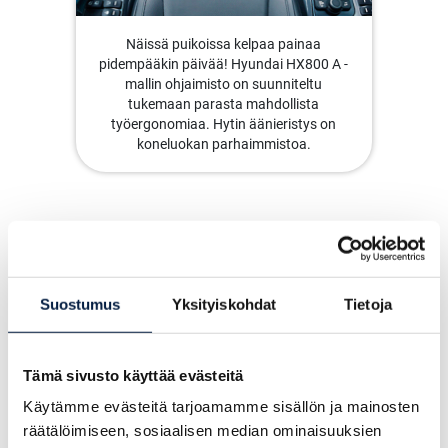
Näissä puikoissa kelpaa painaa
pidempääkin päivää! Hyundai HX800 A -
mallin ohjaimisto on suunniteltu
tukemaan parasta mahdollista
työergonomiaa. Hytin äänieristys on
koneluokan parhaimmistoa.
LATAA ESITE
(PDF)
Suostumus
Yksityiskohdat
Tietoja
Jätä yhteydenottopyyntö
Tämä sivusto käyttää evästeitä
Käytämme evästeitä tarjoamamme sisällön ja mainosten
Yritys
räätälöimiseen, sosiaalisen median ominaisuuksien