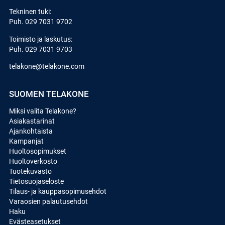
Tekninen tuki:
Puh.
029 7031 9702
Toimisto ja laskutus:
Puh.
029 7031 9703
telakone@telakone.com
SUOMEN TELAKONE
Miksi valita Telakone?
Asiakastarinat
Ajankohtaista
Kampanjat
Huoltosopimukset
Huoltoverkosto
Tuotekuvasto
Tietosuojaseloste
Tilaus- ja kauppasopimusehdot
Varaosien palautusehdot
Haku
Evästeasetukset