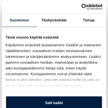
Suostumus
Yksityiskohdat
Tietoja
Tämä sivusto käyttää evästeitä
Kysy lisää myyjiltämme:
Käytämme evästeitä tarjoamamme sisällön ja mainosten
räätälöimiseen, sosiaalisen median ominaisuuksien
tukemiseen ja kävijämäärämme analysoimiseen. Lisäksi
jaamme sosiaalisen median, mainosalan ja analytiikka-
alan kumppaneillemme tietoja siitä, miten käytät
Veijo Repo
sivustoamme. Kumppanimme voivat yhdistää näitä
0400 867 730
tietoja muihin tietoihin, joita olet antanut heille tai joita on
veijo.repo@telakone.com
kerätty, kun olet käyttänyt heidän palvelujaan.
Salli kaikki
Pauli Seppälä