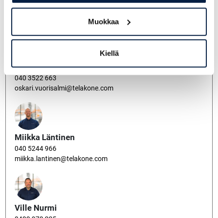
0400 149 880
pauli.seppala@telakone.com
Muokkaa
Kiellä
Oskari Vuorisalmi
040 3522 663
oskari.vuorisalmi@telakone.com
Miikka Läntinen
040 5244 966
miikka.lantinen@telakone.com
Ville Nurmi