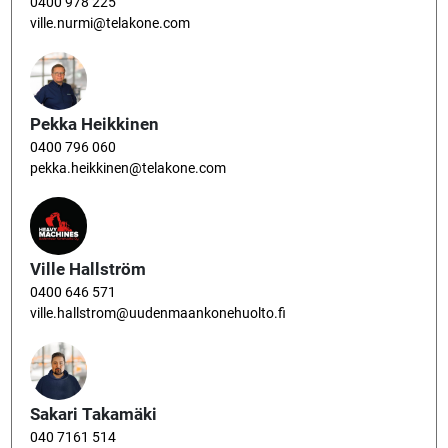
0400 978 225
ville.nurmi@telakone.com
Pekka Heikkinen
0400 796 060
pekka.heikkinen@telakone.com
Ville Hallström
0400 646 571
ville.hallstrom@uudenmaankonehuolto.fi
Sakari Takamäki
040 7161 514