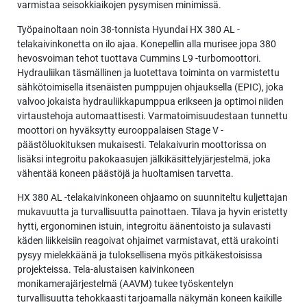
varmistaa seisokkiaikojen pysymisen minimissä.
Työpainoltaan noin 38-tonnista Hyundai HX 380 AL -
telakaivinkonetta on ilo ajaa. Konepellin alla murisee jopa 380
hevosvoiman tehot tuottava Cummins L9 -turbomoottori.
Hydrauliikan täsmällinen ja luotettava toiminta on varmistettu
sähkötoimisella itsenäisten pumppujen ohjauksella (EPIC), joka
valvoo jokaista hydrauliikkapumppua erikseen ja optimoi niiden
virtaustehoja automaattisesti. Varmatoimisuudestaan tunnettu
moottori on hyväksytty eurooppalaisen Stage V -
päästöluokituksen mukaisesti. Telakaivurin moottorissa on
lisäksi integroitu pakokaasujen jälkikäsittelyjärjestelmä, joka
vähentää koneen päästöjä ja huoltamisen tarvetta.
HX 380 AL -telakaivinkoneen ohjaamo on suunniteltu kuljettajan
mukavuutta ja turvallisuutta painottaen. Tilava ja hyvin eristetty
hytti, ergonominen istuin, integroitu äänentoisto ja sulavasti
käden liikkeisiin reagoivat ohjaimet varmistavat, että urakointi
pysyy mielekkäänä ja tuloksellisena myös pitkäkestoisissa
projekteissa. Tela-alustaisen kaivinkoneen
monikamerajärjestelmä (AAVM) tukee työskentelyn
turvallisuutta tehokkaasti tarjoamalla näkymän koneen kaikille