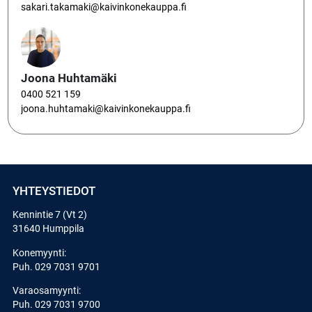
sakari.takamaki@kaivinkonekauppa.fi
Joona Huhtamäki
0400 521 159
joona.huhtamaki@kaivinkonekauppa.fi
YHTEYSTIEDOT
Kennintie 7 (Vt 2)
31640 Humppila
Konemyynti:
Puh.
029 7031 9701
Varaosamyynti:
Puh.
029 7031 9700