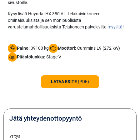
sivustoille.
Kysy lisää Huyndai HX 380 AL -telakaivinkoneen
ominaisuuksista ja sen monipuolisista
varustelumahdollisuuksista Telakoneen palvelevilta
myyjiltä
!
Paino:
39100 kg
Moottori:
Cummins L9 (272 kW)
Päästöluokka:
Stage V
LATAA ESITE
(PDF)
Jätä yhteydenottopyyntö
Yritys