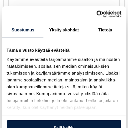
Suostumus
Yksityiskohdat
Tietoja
Tämä sivusto käyttää evästeitä
Käytämme evästeitä tarjoamamme sisällön ja mainosten
Kysy lisää myyjiltämme:
räätälöimiseen, sosiaalisen median ominaisuuksien
tukemiseen ja kävijämäärämme analysoimiseen. Lisäksi
jaamme sosiaalisen median, mainosalan ja analytiikka-
alan kumppaneillemme tietoja siitä, miten käytät
sivustoamme. Kumppanimme voivat yhdistää näitä
Pauli Seppälä
tietoja muihin tietoihin, joita olet antanut heille tai joita on
0400 149 880
kerätty, kun olet käyttänyt heidän palvelujaan.
pauli.seppala@telakone.com
Salli kaikki