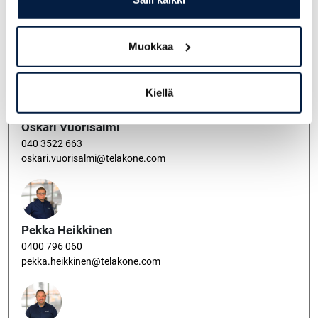
Miikka Läntinen
040 5244 966
Muokkaa
miikka.lantinen@telakone.com
Kiellä
Oskari Vuorisalmi
040 3522 663
oskari.vuorisalmi@telakone.com
Pekka Heikkinen
0400 796 060
pekka.heikkinen@telakone.com