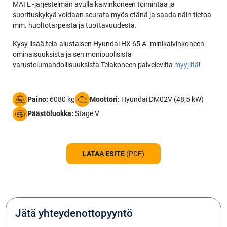
MATE -järjestelmän avulla kaivinkoneen toimintaa ja
suorituskykyä voidaan seurata myös etänä ja saada näin tietoa
mm. huoltotarpeista ja tuottavuudesta.
Kysy lisää tela-alustaisen Hyundai HX 65 A -minikaivinkoneen
ominaisuuksista ja sen monipuolisista
varustelumahdollisuuksista Telakoneen palvelevilta
myyjiltä
!
Paino:
6080 kg
Moottori:
Hyundai DM02V (48,5 kW)
Päästöluokka:
Stage V
LATAA ESITE
(PDF)
Jätä yhteydenottopyyntö