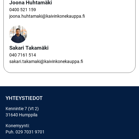
Joona Huhtamäki
0400 521 159
joona.huhtamaki@kaivinkonekauppa.fi
Sakari Takamäki
040 7161 514
sakari.takamaki@kaivinkonekauppa.fi
YHTEYSTIEDOT
Kennintie 7 (Vt 2)
31640 Humppila
Konemyynti:
Puh.
029 7031 9701