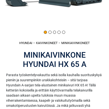
HYUNDAI
–
KAIVINKONEET
–
MINIKAIVINKONEET
MINIKAIVINKONE
HYUNDAI HX 65 A
Parasta työskentelyvakautta sekä isolla kauhalla suorituskykyä
pieniin ja suurempiinkin urakkakohteisiin – sitä tarjoaa
Hyundain A-sarjan tela-alustainen minikaivuri HX 65 A! Tällä
ketterän kokoisella ja erittäin käyttövarmalla telakaivurilla
saadaan aikaan upeita tuloksia muun muassa
viherrakentamisessa, kaapeli- ja valokuitutyömailla sekä
omakotiperustusten kaivutöissä. Ja mikä jatkuvasti yhä