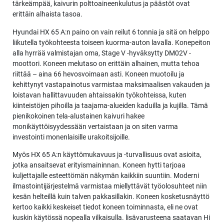
tärkeämpää, kaivurin polttoaineenkulutus ja päästöt ovat
erittäin alhaista tasoa.
Hyundai HX 65 A:n paino on vain reilut 6 tonnia ja sitä on helppo
liikutella työkohteesta toiseen kuorma-auton lavalla. Konepeiton
alla hyrrää valmistajan oma, Stage V -hyväksytty DM02V -
moottori. Koneen melutaso on erittäin alhainen, mutta tehoa
riittää – aina 66 hevosvoimaan asti. Koneen muotoilu ja
kehittynyt vastapainotus varmistaa maksimaalisen vakauden ja
loistavan hallittavuuden ahtaissakin työkohteissa, kuten
kiinteistöjen pihoilla ja taajama-alueiden kaduilla ja kujilla. Tämä
pienikokoinen tela-alustainen kaivuri hakee
monikäyttöisyydessään vertaistaan ja on siten varma
investointi monenlaisille urakoitsijoille.
Myös HX 65 A:n käyttömukavuus ja -turvallisuus ovat asioita,
jotka ansaitsevat erityismaininnan. Koneen hytti tarjoaa
kuljettajalle esteettömän näkymän kaikkiin suuntiin. Moderni
ilmastointijärjestelmä varmistaa miellyttävät työolosuhteet niin
kesän helteillä kuin talven pakkasillakin. Koneen kosketusnäyttö
kertoo kaikki keskeiset tiedot koneen toiminnasta, eli ne ovat
kuskin käytössä nopealla vilkaisulla. lisävarusteena saatavan Hi