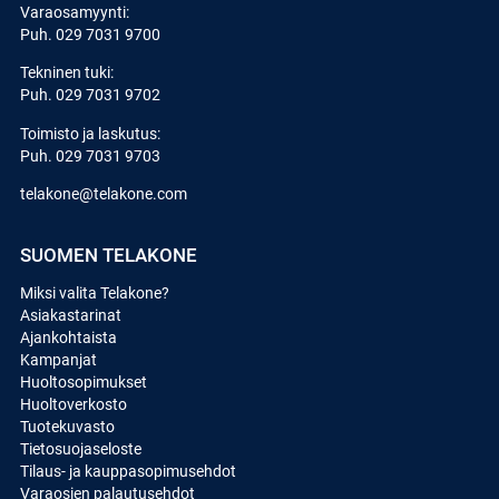
Varaosamyynti:
Puh.
029 7031 9700
Tekninen tuki:
Puh.
029 7031 9702
Toimisto ja laskutus:
Puh.
029 7031 9703
telakone@telakone.com
SUOMEN TELAKONE
Miksi valita Telakone?
Asiakastarinat
Ajankohtaista
Kampanjat
Huoltosopimukset
Huoltoverkosto
Tuotekuvasto
Tietosuojaseloste
Tilaus- ja kauppasopimusehdot
Varaosien palautusehdot