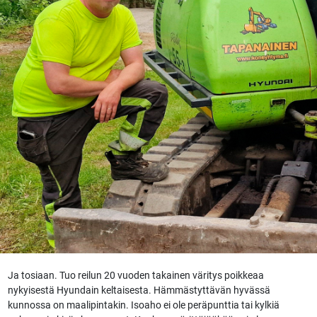
Ja tosiaan. Tuo reilun 20 vuoden takainen väritys poikkeaa
nykyisestä Hyundain keltaisesta. Hämmästyttävän hyvässä
kunnossa on maalipintakin. Isoaho ei ole peräpunttia tai kylkiä