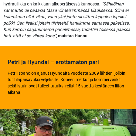
hydrauliikka on kaikkiaan alkuperäisessä kunnossa.
”Sähköinen
sammutin oli pääasia tässä viimeisimmässä tilauksessa. Siinä ei
kuitenkaan ollut vikaa, vaan yksi johto oli sitten loppujen lopuksi
poikki. Sen lisäksi joitain tiivisteitä hankimme samassa paketissa.
Kun kerroin sarjanumeron puhelimessa, todettiin toisessa päässä
heti, että ai se vihreä kone”
,
muistaa Hannu
.
Petri ja Hyundai – erottamaton pari
Petri Isoaho on ajanut Hyundaita vuodesta 2009 lähtien, jolloin
tuli tilapäisavuksi veljeksille. Koneen metkut ja kommervenkit
sekä istuin ovat tulleet tutuiksi reilut 15 vuotta kestäneen liiton
aikana.