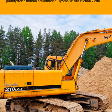
jäähdyttelee multaa seulomassa. Työmaille sitä ei enää viedä.