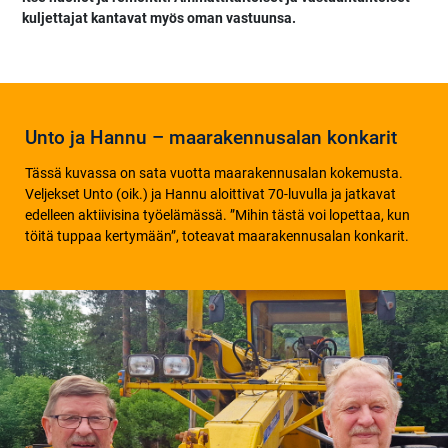
kuljettajat kantavat myös oman vastuunsa.
Unto ja Hannu – maarakennusalan konkarit
Tässä kuvassa on sata vuotta maarakennusalan kokemusta.
Veljekset Unto (oik.) ja Hannu aloittivat 70-luvulla ja jatkavat
edelleen aktiivisina työelämässä. ”Mihin tästä voi lopettaa, kun
töitä tuppaa kertymään”, toteavat maarakennusalan konkarit.