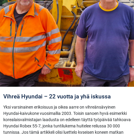
Vihreä Hyundai – 22 vuotta ja yhä iskussa
Yksi varsinainen erikoisuus ja oikea aarre on vihreänsävyinen
Hyundai-kaivukone vuosimallia 2003. Toisin sanoen hyvä esimerkki
korealaisvalmistajan laadusta on edelleen täyttä työpäivää tahkoava
Hyundai Robex 55-7, jonka tuntilukema huitelee reilussa 30 000
tunnissa. Jos tämä artikkeli olisi luettelo kyseisen koneen matkan