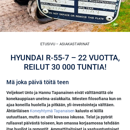
ETUSIVU – ASIAKASTARINAT
HYUNDAI R-55-7 – 22 VUOTTA,
REILUT 30 000 TUNTIA!
Mä joka päivä töitä teen
Veljekset Unto ja Hannu Tapanainen eivät välttämättä ole
konekauppiaan unelma-asiakkaita. Miesten filosofiana kun on
ajaa koneilla huolella ja pitkään, yli-investointeja välttäen.
Ähtäriläisen
Koneyhtymä Tapanaisen
kalusto ei kiillä
uutuuttaan, mutta on silti kovassa iskussa. Telat ja pyörät
rullaavat päivästä toiseen, kun omassa korjaamossa tehdään
itse huollot ja remontit. Ammattitaitoiset ja vastuuntuntoiset