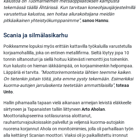
kalustoa on Tuomarniemen metsäoppilaitoksen kampusta
tekemässä täällä Ähtärissä. Kun tarvitaan koneohjausjärjestelmillä
varustettua kalustoa, sen hoitaa aliurakoitsijana meidän
pitkäaikainen yhteistyökumppanimme”
,
sanoo Hannu
.
Scania ja silmälasikarhu
Poikkeamme lopuksi myös erittäin kattavilla työkaluilla varustetulla
korjaamohallilla, joka on entinen metallifirma. Sieltä löytyy jopa 10
tonnin siltanosturi ja siellä hoituu kätevästi remontti jos toinenkin.
Kun kalusto on hieman iäkkäämpää, on korjaaminenkin helpompaa.
Läppäriä ei tarvita.
”Moottoriremonteista lähtien teemme kaiken.
On tietenkin joitain töitä, joita emme pysty tekemään. Esimerkiksi
kuorma-autojen jarrulaskenta teetetään ammattilaisilla”
,
toteaa
Unto
.
Hallin pihamaalla tapaan vielä aikanaan armeijan leivistä eläkkeelle
siirtyneen ja Tapanaisten talliin liittyneen
Arto Aholan
.
Moottorialiupseerina sotilasuransa aloittanut,
rauhanturvajoukoissakin palvellut ja veljensä kuorma-autojakin
nuorena korjannut Ahola on monitoimimies, jolla oli parhaillaan työn
alla keittänyt Scanian moottori. Viaksi oli jo paikallistettu irronnut