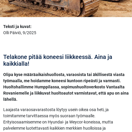
Teksti ja kuvat:
Olli Päiviö, 9/2025
Telakone pitää koneesi liikkeessä. Aina ja
kaikkialla!
Olipa kyse määräaikaishuollosta, varaosista tai äkillisestä viasta
työmaalla, me hoidamme koneesi kuntoon ripeästi ja varmasti.
Huoltohallimme Humppilassa, sopimushuoltoverkosto Vantaalta
Rovaniemelle ja liikkuvat huoltoautot varmistavat, että apu on aina
lähellä.
Laajasta varaosavarastosta löytyy usein oikea osa heti, ja
toimitamme tarvittaessa myös suoraan työmaalle.
Erityisosaamisemme on Hyundai- ja Weycor-koneissa, mutta
palvelemme luotettavasti kaikkien merkkien huolloissa ja