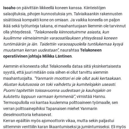
Isoaho
on päivittäin liikkeellä koneen kanssa. Kiinteistöjen
salaojituksia, pihojen kunnostuksia ym. Talviaikaankin rakennusten
sisätöissä kompakti kone on omiaan. Ja vaikka koneella on paljon
ikää sekä työtunteja takana, ei maahantuojaan liiemmin ole tarvinnut
olla yhteydessä.
”Telakoneella kiinnostuimme asiasta, kun
kuulimme viimeisimmän varaosatilauksen yhteydessä koneen
tuntimäärän ja iän. Taidettiin varaosapuolella tuntilukemaa kysyä
muutaman kerran uudestaan”
, naurahtaa
Telakoneen
operatiivinen johtaja Miikka Läntinen
.
Aiemmin ei koneesta ollut Telakoneella dataa siitä yksinkertaisesta
syystä, että juuri mitään osia siihen ei ollut tarvittu aiemmin
maahantuojalta.
”Yanmarin moottori ei ole ollut auki kertaakaan.
Alustan kulutusosia on toki vaihdettu ja kumitelojakin useasti.
Puomi tapitettiin toissavuonna uudestaan ja kauhojakin on
kulutettu loppuun varmaan kymmeniä”
, virnistää Hannu.
Termospullolla voi kantaa kuulemma polttoaineen työmaalle, sen
verran polttoainepihiksi Tapanaisen miehet Yanmarin
dieselmoottoria kehaisevat.
Kerran epäiltiin myös ajomoottorin vikaa, mutta sekin paljastui
sittemmin venttiilin karan likaantumiseksi ja jumiintumiseksi. Eli myös