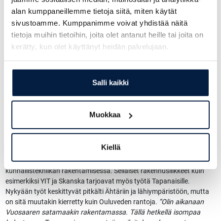
Nyt tuntuu olevan hyvä työsesonki päällä”
,
toteaa Unto
.
alan kumppaneillemme tietoja siitä, miten käytät
sivustoamme. Kumppanimme voivat yhdistää näitä
Tämänhetkisessä kalustossa on kaivukoneita kuusi kokoluokissa
tietoja muihin tietoihin, joita olet antanut heille tai joita on
1,5–27 tonnia. Pyöräkuormaajia on seitsemän, joista yksi on Wille.
kerätty, kun olet käyttänyt heidän palvelujaan.
Sitä tarvitaan toisessa veljesten yrityksessä eli yli 30 taloyhtiötä
hoitavassa Ähtärin Huoltoteam Oy:ssä. Ulkoalueiden hoitoon on
paljon ruohonleikkureita sekä käsityökaluja ym. Lisäksi löytyy lavetti,
koukkulava-auto, jopa tiehöylä ja työkaluin varustettuja huoltoautoja
Salli kaikki
kymmenkunta. Traktoreitakin on useita.
”Meillä työntekijät ajavat
työmaalle ja pois firman autoilla, ei omilla.”
Muokkaa
Puolustusvoimilla on jatkuvasti töissä yksi tienhoitoauto ja toisinaan
myös yksi pyöräkuormaaja. Veljekset työllistävät sesongista riippuen
kahdessa yrityksessään 11–13 henkeä. Toimeksiantajia on nyt ja
Kiellä
aina ollut useita. Jo mainittu Puolustusvoimat on tärkeä, Ähtärin
kaupunki on työllistänyt ja työllistää muun muassa
kunnallistekniikan rakentamisessa. Sellaiset rakennusliikkeet kuin
esimerkiksi YIT ja Skanska tarjoavat myös työtä Tapanaisille.
Nykyään työt keskittyvät pitkälti Ähtäriin ja lähiympäristöön, mutta
on sitä muutakin kierretty kuin Ouluveden rantoja.
”Olin aikanaan
Vuosaaren satamaakin rakentamassa. Tällä hetkellä isompaa