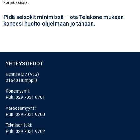
korjauksissa.
Pidä seisokit minimissä – ota Telakone mukaan
koneesi huolto-ohjelmaan jo tänään.
YHTEYSTIEDOT
Kennintie 7 (Vt 2)
31640 Humppila
Konemyynti:
Puh.
029 7031 9701
Varaosamyynti:
Puh.
029 7031 9700
Tekninen tuki:
Puh.
029 7031 9702