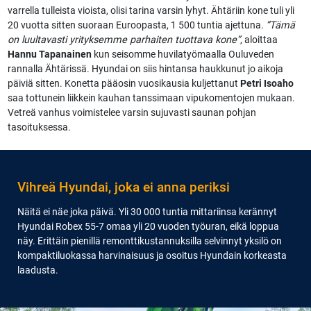
varrella tulleista vioista, olisi tarina varsin lyhyt. Ähtäriin kone tuli yli
20 vuotta sitten suoraan Euroopasta, 1 500 tuntia ajettuna.
”Tämä
on luultavasti yrityksemme parhaiten tuottava kone”
, aloittaa
Hannu Tapanainen
kun seisomme huvilatyömaalla Ouluveden
rannalla Ähtärissä. Hyundai on siis hintansa haukkunut jo aikoja
päiviä sitten. Konetta pääosin vuosikausia kuljettanut
Petri Isoaho
saa tottunein liikkein kauhan tanssimaan vipukomentojen mukaan.
Vetreä vanhus voimistelee varsin sujuvasti saunan pohjan
tasoituksessa.
Vihreä Hyundai, joka ei anna periksi
Näitä ei näe joka päivä. Yli 30 000 tuntia mittariinsa kerännyt
Hyundai Robex 55-7 omaa yli 20 vuoden työuran, eikä loppua
näy. Erittäin pienillä remonttikustannuksilla selvinnyt yksilö on
kompaktiluokassa harvinaisuus ja osoitus Hyundain korkeasta
laadusta.