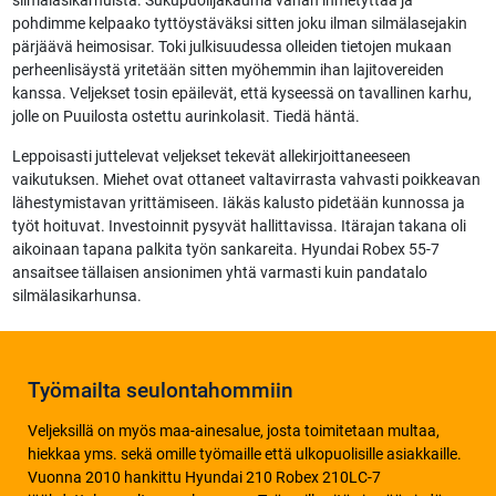
silmälasikarhuista. Sukupuolijakauma vähän ihmetyttää ja
pohdimme kelpaako tyttöystäväksi sitten joku ilman silmälasejakin
pärjäävä heimosisar. Toki julkisuudessa olleiden tietojen mukaan
perheenlisäystä yritetään sitten myöhemmin ihan lajitovereiden
kanssa. Veljekset tosin epäilevät, että kyseessä on tavallinen karhu,
jolle on Puuilosta ostettu aurinkolasit. Tiedä häntä.
Leppoisasti juttelevat veljekset tekevät allekirjoittaneeseen
vaikutuksen. Miehet ovat ottaneet valtavirrasta vahvasti poikkeavan
lähestymistavan yrittämiseen. Iäkäs kalusto pidetään kunnossa ja
työt hoituvat. Investoinnit pysyvät hallittavissa. Itärajan takana oli
aikoinaan tapana palkita työn sankareita. Hyundai Robex 55-7
ansaitsee tällaisen ansionimen yhtä varmasti kuin pandatalo
silmälasikarhunsa.
Työmailta seulontahommiin
Veljeksillä on myös maa-ainesalue, josta toimitetaan multaa,
hiekkaa yms. sekä omille työmaille että ulkopuolisille asiakkaille.
Vuonna 2010 hankittu Hyundai 210 Robex 210LC-7