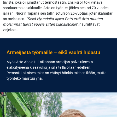
tiiviste, joka oli jumittanut termostaatin. Ensiksi oli toki vietävä
sorakuorma asiakkaalle. Arto on työntekijöiden nestori 70 vuoden
iällään. Nuorin Tapanaisen tallin soturi on 25-vuotias, joten ikähaitari
on melkoinen.
”Sekä Hyundaita ajava Petri että Arto muuten
molemmat tulivat vuosia sitten tilapäistöihin”
, naurahtavat
veljekset.
Armeijasta työmaille – eikä vauhti hidastu
Myös Arto Ahola tuli aikanaan armeijan palveluksesta
eläköityneenä kiireavuksi ja sillä teillä ollaan edelleen.
Remonttitaitoinen mies on ehtinyt hänkin miehen ikään, mutta
työnteko maistuu yhä.