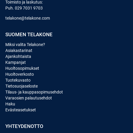
Toimisto ja laskutus:
Puh.
029 7031 9703
telakone@telakone.com
SUOMEN TELAKONE
Miksi valita Telakone?
Asiakastarinat
Ajankohtaista
Kampanjat
Huoltosopimukset
Huoltoverkosto
Tuotekuvasto
Tietosuojaseloste
Tilaus- ja kauppasopimusehdot
Varaosien palautusehdot
Haku
Evästeasetukset
YHTEYDENOTTO