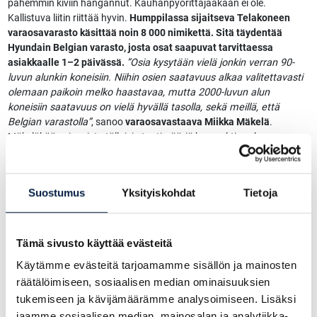
pahemmin kiviin hangannut. Kauhanpyörittäjääkään ei ole.
Kallistuva liitin riittää hyvin.
Humppilassa sijaitseva Telakoneen
varaosavarasto käsittää noin 8 000 nimikettä. Sitä täydentää
Hyundain Belgian varasto, josta osat saapuvat tarvittaessa
asiakkaalle 1–2 päivässä.
”Osia kysytään vielä jonkin verran 90-
luvun alunkin koneisiin. Niihin osien saatavuus alkaa valitettavasti
olemaan paikoin melko haastavaa, mutta 2000-luvun alun
koneisiin saatavuus on vielä hyvällä tasolla, sekä meillä, että
Belgian varastolla”
, sanoo
varaosavastaava Miikka Mäkelä
.
Mäkeläkään ei muista tällaisia tuntimääriä kompaktissa koneessa
nähneensä.
”Tapanaisten Hyundain tuollainen tuntimäärä tämän
kokoluokan koneessa on varsin poikkeuksellinen.”
Suostumus
Yksityiskohdat
Tietoja
Pitkää siivua
Unto (79) ja Hannu (74) Tapanaisella on yhteensä noin 100 vuoden
kokemus alalta, sillä
Koneyhtymä Tapanainen
on perustettu jo
Tämä sivusto käyttää evästeitä
vuonna 1972. Rakkaus lajiin on niin vahva, että se saa poikaiän
Käytämme evästeitä tarjoamamme sisällön ja mainosten
kujeilut ohittaneen veljesparin edelleen jatkamaan vuodesta toiseen.
räätälöimiseen, sosiaalisen median ominaisuuksien
Ähtärissä sekä koneet että miehet näyttävät olevan rautaa. Veljesten
tukemiseen ja kävijämäärämme analysoimiseen. Lisäksi
isä aloitti yritystoiminnan harmaalla Fergusonilla jo vuonna 1951.
”Ei
tässä voi ajatella jäähdyttelemistä, kun koko ajan kysytään töihin.
jaamme sosiaalisen median, mainosalan ja analytiikka-