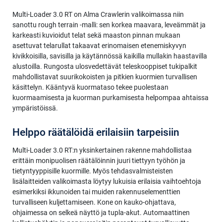
Multi-Loader 3.0 RT on Alma Crawlerin valikoimassa niin
sanottu rough terrain -malli: sen korkea maavara, leveämmät ja
karkeasti kuvioidut telat sekä maaston pinnan mukaan
asettuvat telarullat takaavat erinomaisen etenemiskyvyn
kivikkoisilla, savisilla ja käytännössä kaikilla mullakin haastavilla
alustoilla. Rungosta ulosvedettävät teleskooppiset tukipalkit
mahdollistavat suurikokoisten ja pitkien kuormien turvallisen
käsittelyn. Kääntyvä kuormataso tekee puolestaan
kuormaamisesta ja kuorman purkamisesta helpompaa ahtaissa
ympäristöissä.
Helppo räätälöidä erilaisiin tarpeisiin
Multi-Loader 3.0 RT:n yksinkertainen rakenne mahdollistaa
erittäin monipuolisen räätälöinnin juuri tiettyyn työhön ja
tietyntyyppisille kuormille. Myös tehdasvalmisteisten
lisälaitteiden valikoimasta löytyy lukuisia erilaisia vaihtoehtoja
esimerkiksi ikkunoiden tai muiden rakennuselementtien
turvalliseen kuljettamiseen. Kone on kauko-ohjattava,
ohjaimessa on selkeä näyttö ja tupla-akut. Automaattinen