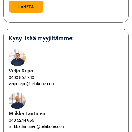
Kysy lisää myyjiltämme:
Veijo Repo
0400 867 730
veijo.repo@telakone.com
Miikka Läntinen
040 5244 966
miikka.lantinen@telakone.com