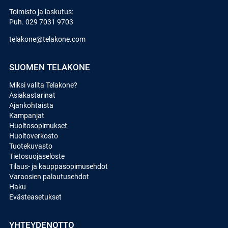
Toimisto ja laskutus:
Puh.
029 7031 9703
telakone@telakone.com
SUOMEN TELAKONE
Miksi valita Telakone?
Asiakastarinat
Ajankohtaista
Kampanjat
Huoltosopimukset
Huoltoverkosto
Tuotekuvasto
Tietosuojaseloste
Tilaus- ja kauppasopimusehdot
Varaosien palautusehdot
Haku
Evästeasetukset
YHTEYDENOTTO