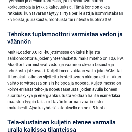
työmailla ja etenkin kohteissa, jotka sisältävät suuria
korkeuseroja ja jyrkkiä kaltevuuksia. Tämä kone on oikea
ratkaisu, kun tavaran täytyy siirtyä perille asti ja isommistakaan
kivikoista, juurakoista, montuista tai rinteistä huolimatta!
Tehokas tuplamoottori varmistaa vedon ja
väännön
Multi-Loader 3.0 RT -kuljettimessa on kaksi hiljaista
sähkömoottoria, joiden yhteenlaskettu maksimiteho on 10,6 kW.
Moottorit varmistavat vedon ja väännön olevan tasaista ja
tehokasta jatkuvasti. Kuljettimeen voidaan valita joko AGM- tai
litiumakut, jotka on sijoitettu irrotettavaan akkupakettiin. Akun
vaihto tarvittaessa on siis helppoa ja nopeaa. Kuljettimessa on
kolme erilaista teho- ja nopeusasetusta, joiden avulla koneen
suorituskykyä ja energiankulutusta voidaan hallita esimerkiksi
maaston tyypin tai siirrettävän kuorman vaatimusten
mukaisesti. Ajoaika yhdellä latauksella on noin 5 tuntia.
Tela-alustainen kuljetin etenee varmalla
uralla kaikissa tilanteissa