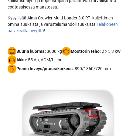
kallistushälytin ja nopeusrajoitin parantavat turvallisuutta
epätasaisessa maastossa.
Kysy lisää Alma Crawler Multi-Loader 3.0 RT -kuljettimen
ominaisuuksista ja varustelumahdollisuuksista
Telakoneen
palvelevilta myyjiltä
!
Suurin kuorma:
3000 kg
Moottorin teho:
2 × 5,3 kW
Akku:
55 Ah, AGM/Li-Ion
Pienin leveys/pituus/korkeus:
890/1860/720 mm