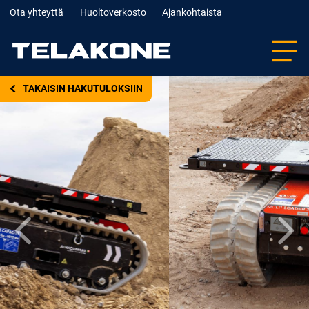
Ota yhteyttä
Huoltoverkosto
Ajankohtaista
TAKAISIN HAKUTULOKSIIN
Edellinen
Seur