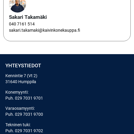
Sakari Takamäki
040 7161 514
sakari.takamaki@kaivinkonekauppa.fi
YHTEYSTIEDOT
Kennintie 7 (Vt 2)
31640 Humppila
Konemyynti:
Puh.
029 7031 9701
Varaosamyynti:
Puh.
029 7031 9700
Tekninen tuki:
Puh.
029 7031 9702