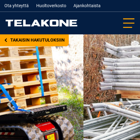
Ota yhteyttä
Huoltoverkosto
Ajankohtaista
TAKAISIN HAKUTULOKSIIN
Edellinen
Seur