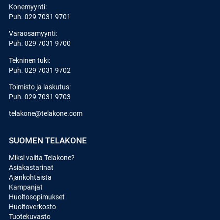
Konemyynti:
Puh.
029 7031 9701
Varaosamyynti:
Puh.
029 7031 9700
Tekninen tuki:
Puh.
029 7031 9702
Toimisto ja laskutus:
Puh.
029 7031 9703
telakone@telakone.com
SUOMEN TELAKONE
Miksi valita Telakone?
Asiakastarinat
Ajankohtaista
Kampanjat
Huoltosopimukset
Huoltoverkosto
Tuotekuvasto