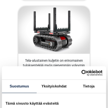
Tela-alustainen kuljetin on erinomainen
tuloksentekijä myös pienemmän volyymin
metsäsavotoille. Kuljetin voidaan
varustaa runkojen tehokkaaseen ja
turvalliseen kuljettamiseen.
Suostumus
Yksityiskohdat
Tietoja
Tämä sivusto käyttää evästeitä
LATAA ESITE
(PDF)