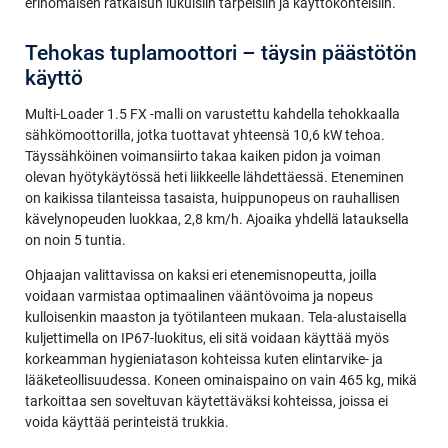
erinomaisen ratkaisun lukuisiin tarpeisiin ja käyttökohteisiin.
Tehokas tuplamoottori – täysin päästötön
käyttö
Multi-Loader 1.5 FX -malli on varustettu kahdella tehokkaalla
sähkömoottorilla, jotka tuottavat yhteensä 10,6 kW tehoa.
Täyssähköinen voimansiirto takaa kaiken pidon ja voiman
olevan hyötykäytössä heti liikkeelle lähdettäessä. Eteneminen
on kaikissa tilanteissa tasaista, huippunopeus on rauhallisen
kävelynopeuden luokkaa, 2,8 km/h. Ajoaika yhdellä latauksella
on noin 5 tuntia.
Ohjaajan valittavissa on kaksi eri etenemisnopeutta, joilla
voidaan varmistaa optimaalinen vääntövoima ja nopeus
kulloisenkin maaston ja työtilanteen mukaan. Tela-alustaisella
kuljettimella on IP67-luokitus, eli sitä voidaan käyttää myös
korkeamman hygieniatason kohteissa kuten elintarvike- ja
lääketeollisuudessa. Koneen ominaispaino on vain 465 kg, mikä
tarkoittaa sen soveltuvan käytettäväksi kohteissa, joissa ei
voida käyttää perinteistä trukkia.