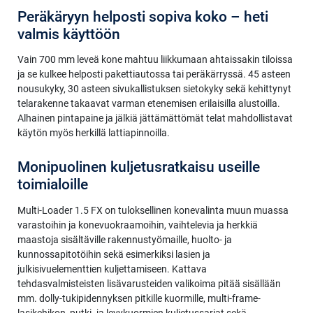
Peräkäryyn helposti sopiva koko – heti
valmis käyttöön
Vain 700 mm leveä kone mahtuu liikkumaan ahtaissakin tiloissa
ja se kulkee helposti pakettiautossa tai peräkärryssä. 45 asteen
nousukyky, 30 asteen sivukallistuksen sietokyky sekä kehittynyt
telarakenne takaavat varman etenemisen erilaisilla alustoilla.
Alhainen pintapaine ja jälkiä jättämättömät telat mahdollistavat
käytön myös herkillä lattiapinnoilla.
Monipuolinen kuljetusratkaisu useille
toimialoille
Multi-Loader 1.5 FX on tuloksellinen konevalinta muun muassa
varastoihin ja konevuokraamoihin, vaihtelevia ja herkkiä
maastoja sisältäville rakennustyömaille, huolto- ja
kunnossapitotöihin sekä esimerkiksi lasien ja
julkisivuelementtien kuljettamiseen. Kattava
tehdasvalmisteisten lisävarusteiden valikoima pitää sisällään
mm. dolly-tukipidennyksen pitkille kuormille, multi-frame-