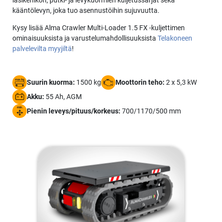
lasikehikon, putki- ja levykuormien kuljetussarjat sekä
kääntölevyn, joka tuo asennustöihin sujuvuutta.
Kysy lisää Alma Crawler Multi-Loader 1.5 FX -kuljettimen
ominaisuuksista ja varustelumahdollisuuksista
Telakoneen
palvelevilta myyjiltä
!
Suurin kuorma:
1500 kg
Moottorin teho:
2 x 5,3 kW
Akku:
55 Ah, AGM
Pienin leveys/pituus/korkeus:
700/1170/500 mm