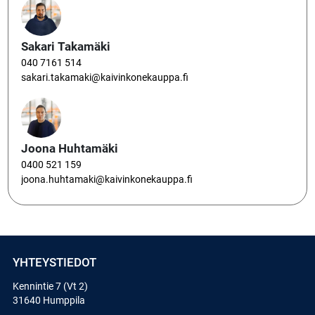
Sakari Takamäki
040 7161 514
sakari.takamaki@kaivinkonekauppa.fi
Joona Huhtamäki
0400 521 159
joona.huhtamaki@kaivinkonekauppa.fi
YHTEYSTIEDOT
Kennintie 7 (Vt 2)
31640 Humppila